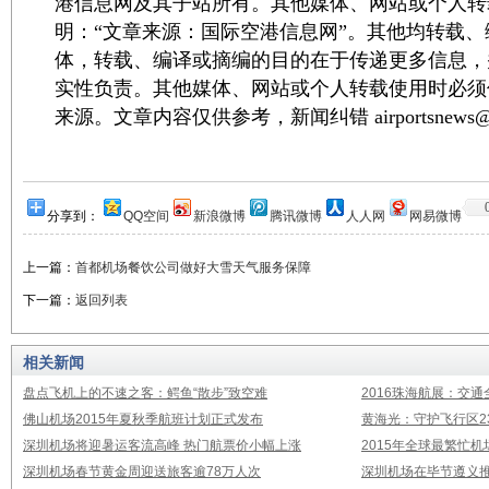
港信息网及其子站所有。其他媒体、网站或个人转
明：“文章来源：国际空港信息网”。其他均转载
体，转载、编译或摘编的目的在于传递更多信息，
实性负责。其他媒体、网站或个人转载使用时必须
来源。文章内容仅供参考，新闻纠错 airportsnews@1
分享到：
QQ空间
新浪微博
腾讯微博
人人网
网易微博
上一篇：
首都机场餐饮公司做好大雪天气服务保障
下一篇：
返回列表
相关新闻
盘点飞机上的不速之客：鳄鱼“散步”致空难
2016珠海航展：交通
佛山机场2015年夏秋季航班计划正式发布
黄海光：守护飞行区23
深圳机场将迎暑运客流高峰 热门航票价小幅上涨
2015年全球最繁忙
深圳机场春节黄金周迎送旅客逾78万人次
深圳机场在毕节遵义推