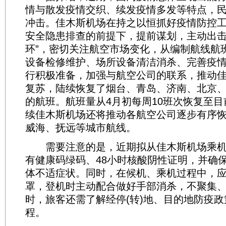
情与散发疫情交织、续发疫情多发等特点，
冲击。佳木斯机场在持之以恒抓好疫情防控
安全隐患排查的前提下，提前谋划，主动出击
环”，密切关注航空市场变化，从编制航线航
设备检修维护、场所设备清洁消杀、完善疫
行积极准备，加强与航空公司的联系，推动
复苏，陆续恢复了烟台、青岛、济南、北京
的航班。航班量从4月初每周10班次恢复至目
续佳木斯机场还将推动各航空公司逐步有序
威海、抚远等城市航线。
需要注意的是，近期拟从佳木斯机场乘机
有健康码绿码、48小时核酸阴性证明，并确
体不适症状。同时，在候机、乘机过程中，
罩，登机时主动配合做好手部消杀，不聚集
时，旅客还需了解经停(转)地、目的地防疫
程。