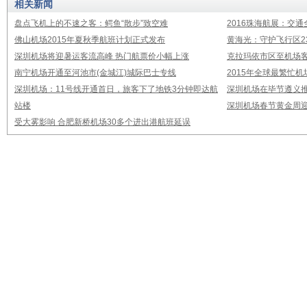
相关新闻
盘点飞机上的不速之客：鳄鱼“散步”致空难
2016珠海航展：交通
佛山机场2015年夏秋季航班计划正式发布
黄海光：守护飞行区23
深圳机场将迎暑运客流高峰 热门航票价小幅上涨
克拉玛依市区至机场
南宁机场开通至河池市(金城江)城际巴士专线
2015年全球最繁忙
深圳机场：11号线开通首日，旅客下了地铁3分钟即达航
深圳机场在毕节遵义推
站楼
深圳机场春节黄金周迎
受大雾影响 合肥新桥机场30多个进出港航班延误