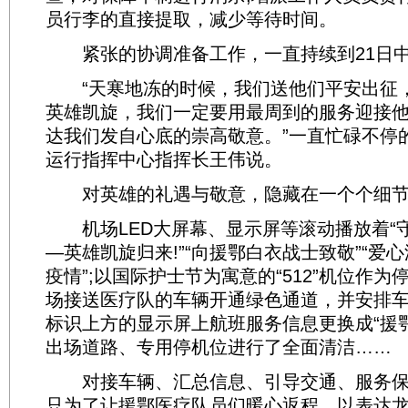
员行李的直接提取，减少等待时间。
紧张的协调准备工作，一直持续到21日
“天寒地冻的时候，我们送他们平安出征
英雄凯旋，我们一定要用最周到的服务迎接
达我们发自心底的崇高敬意。”一直忙碌不停
运行指挥中心指挥长王伟说。
对英雄的礼遇与敬意，隐藏在一个个细节
机场LED大屏幕、显示屏等滚动播放着“守
—英雄凯旋归来!”“向援鄂白衣战士致敬”“爱
疫情”;以国际护士节为寓意的“512”机位作为
场接送医疗队的车辆开通绿色通道，并安排车
标识上方的显示屏上航班服务信息更换成“援鄂
出场道路、专用停机位进行了全面清洁……
对接车辆、汇总信息、引导交通、服务保
只为了让援鄂医疗队员们暖心返程，以表达