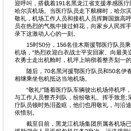
迎呼叫，搭载着191名黑龙江省支援孝感医
哈尔滨机场。当医疗队员走下舷梯时，哈尔
敬礼，机场工作人员和接机人员挥舞国旗高呼“
员在热烈的气氛中接过鲜花，向家乡人民挥
录下这激动人心的一刻。
15时50分，156名佳木斯援鄂医疗队员
机场，“热烈欢迎白衣战士平安回家、向最美
衣勇士走出机舱时，机坪上响彻着整齐划一
随后，70名黑河援鄂医疗队员和50名伊
相继乘坐包机抵达当地机场。
“敬礼!”随着医疗队车辆驶出机场停机坪
与工作人员整齐列队，纷纷敬礼、挥手致意;
疗队员顿时热泪盈眶，他们也用敬礼，与沿
依惜别。
截至目前，黑龙江机场集团所属各机场已