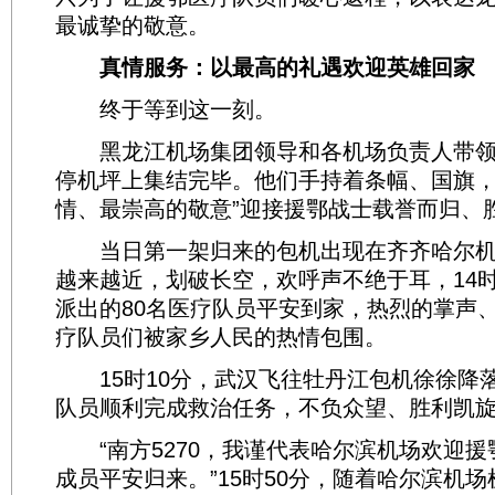
最诚挚的敬意。
真情服务：以最高的礼遇欢迎英雄回家
终于等到这一刻。
黑龙江机场集团领导和各机场负责人带领
停机坪上集结完毕。他们手持着条幅、国旗，
情、最崇高的敬意”迎接援鄂战士载誉而归、
当日第一架归来的包机出现在齐齐哈尔机
越来越近，划破长空，欢呼声不绝于耳，14时
派出的80名医疗队员平安到家，热烈的掌声
疗队员们被家乡人民的热情包围。
15时10分，武汉飞往牡丹江包机徐徐降落
队员顺利完成救治任务，不负众望、胜利凯
“南方5270，我谨代表哈尔滨机场欢迎援
成员平安归来。”15时50分，随着哈尔滨机