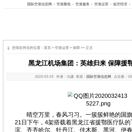
国际空港信息网
-
空港聚焦
-
空港服务
-
空港运营
-
临空经济
-
您现在所在的位置：
首页
>
空港运营
>
保障
>> 正文
黑龙江机场集团：英雄归来 保障援
2020-03-25
作者：仇建 来源：
国际空港信息网
点击量：
3
晴空万里，春风习习。一簇簇鲜艳的国旗
21日下午，4架搭载着黑龙江省援鄂医疗队
滨、齐齐哈尔、牡丹江、佳木斯、黑河、伊春