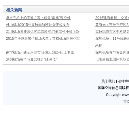
相关新闻
盘点飞机上的不速之客：鳄鱼“散步”致空难
2016珠海航展：交通
佛山机场2015年夏秋季航班计划正式发布
黄海光：守护飞行区23
深圳机场将迎暑运客流高峰 热门航票价小幅上涨
克拉玛依市区至机场
2015年全球最繁忙机场名单：首都机场屈居亚军
深圳机场：11号线开
站楼
南宁机场开通至河池市(金城江)城际巴士专线
深圳机场春节黄金周迎
深圳机场在毕节遵义推介“经深飞”
记南昌昌北国际机场
关于我们
|
法律声
国际空港信息网版权
Copyright www.
京I