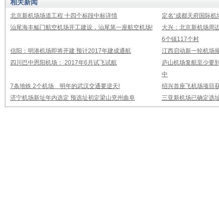
相关新闻
北京新机场场道工程 十四个标段中标详情
定名“成都天府国际机
汕尾海丰鲘门航空机场开工建设，汕尾第一座航空机场!
大兴：北京新机场周
6个镇117个村
信阳：明港机场即将开建 预计2017年建成通航
江西启动新一轮机场规
四川巴中恩阳机场： 2017年6月试飞试航
庐山机场复航至少要到
中
7条地铁 2个机场 明年的武汉交通要逆天!
绍兴首座飞机场项目
济宁机场新址年内选定 预选址初定梁山兖州曲阜
三亚新机场已确定选址