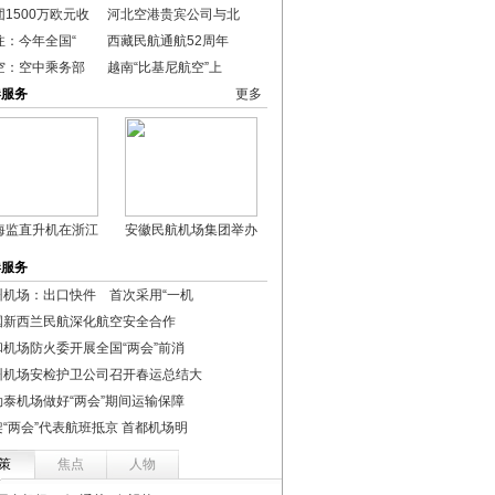
1500万欧元收
河北空港贵宾公司与北
注：今年全国“
西藏民航通航52周年
空：空中乘务部
越南“比基尼航空”上
港服务
更多
海监直升机在浙江
安徽民航机场集团举办
港服务
州机场：出口快件 首次采用“一机
国新西兰民航深化航空安全合作
和机场防火委开展全国“两会”前消
州机场安检护卫公司召开春运总结大
勒泰机场做好“两会”期间运输保障
架“两会”代表航班抵京 首都机场明
策
焦点
人物