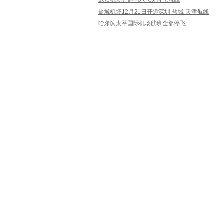
武汉机场开通马尔代夫直飞航线
盐城机场12月21日开通深圳-盐城-天津航线
哈尔滨太平国际机场航班全部停飞