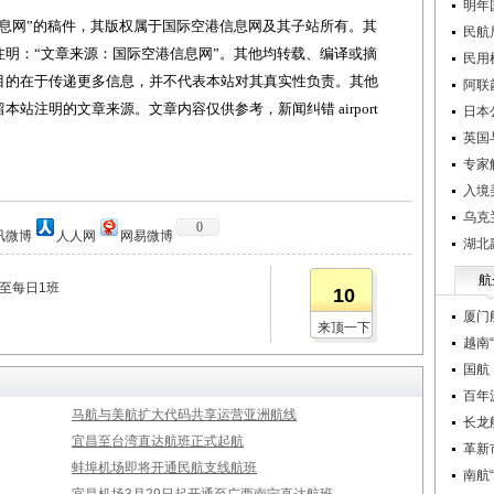
明年
网”的稿件，其版权属于国际空港信息网及其子站所有。其
民航
明：“文章来源：国际空港信息网”。其他均转载、编译或摘
民用
目的在于传递更多信息，并不代表本站对其真实性负责。其他
阿联
站注明的文章来源。文章内容仅供参考，新闻纠错 airport
日本
英国
专家
入境
乌克
0
讯微博
人人网
网易微博
湖北
航
增至每日1班
10
厦门
来顶一下
越南
国航
百年
马航与美航扩大代码共享运营亚洲航线
长龙
宜昌至台湾直达航班正式起航
革新
蚌埠机场即将开通民航支线航班
南航