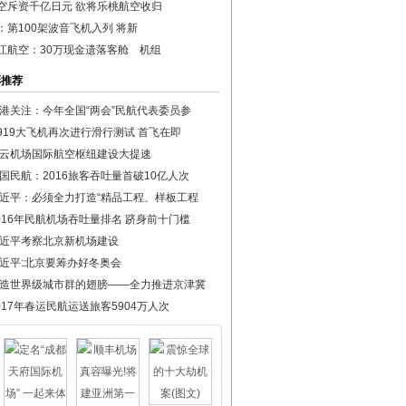
空斥资千亿日元 欲将乐桃航空收归
：第100架波音飞机入列 将新
江航空：30万现金遗落客舱 机组
彩推荐
港关注：今年全国“两会”民航代表委员参
919大飞机再次进行滑行测试 首飞在即
云机场国际航空枢纽建设大提速
国民航：2016旅客吞吐量首破10亿人次
近平：必须全力打造“精品工程、样板工程
016年民航机场吞吐量排名 跻身前十门槛
近平考察北京新机场建设
近平:北京要筹办好冬奥会
造世界级城市群的翅膀——全力推进京津冀
017年春运民航运送旅客5904万人次