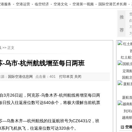
空港服务
-
空港运营
-
临空经济
-
空港文化
-
空港第一视频
-
国际空港艺术长廊
-
推
荐
线
>> 正文
红土航
苏-乌市-杭州航线增至每日两班
来源：
国际空港信息网
点击量：
401
打印本页
关闭
国航
月26日起，阿克苏-乌鲁木齐-杭州航线将增至每日两
厦航
每日投入往返座位数可达640余个，将极大缓解当前机票
越南
鲁木齐—杭州航线的往返航班号为CZ6431/2，班
空
8系列飞机执飞，往返座位数可达320余个。