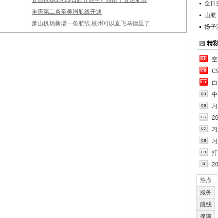
宜昌机场3月29日起开通至广西南宁直达航班
全日
重庆第二条至美国航线开通
山航
萧山机场新增一条航线 杭州可以直飞马德里了
扬子
精
空
C
白
中
习
2
习
习
打
2
热点
服务
航线
保障