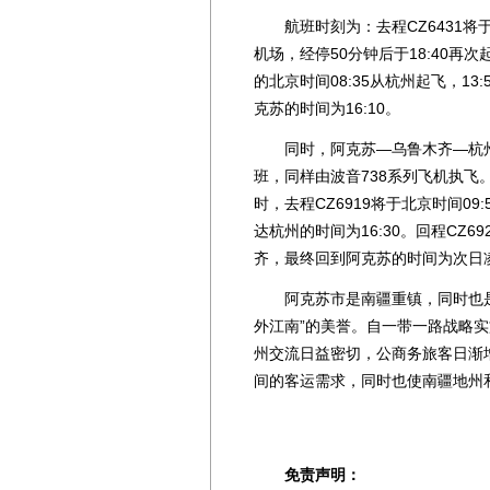
航班时刻为：去程CZ6431将于北
机场，经停50分钟后于18:40再次
的北京时间08:35从杭州起飞，1
克苏的时间为16:10。
同时，阿克苏—乌鲁木齐—杭州航线
班，同样由波音738系列飞机执
时，去程CZ6919将于北京时间09
达杭州的时间为16:30。回程CZ69
齐，最终回到阿克苏的时间为次日凌晨
阿克苏市是南疆重镇，同时也是
外江南”的美誉。自一带一路战略
州交流日益密切，公商务旅客日渐
间的客运需求，同时也使南疆地州
免责声明：