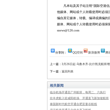
凡本站及其子站注明“国际空港信息
他媒体、网站或个人转载使用时必须注
编自其它媒体，转载、编译或摘编的
媒体、网站或个人转载使用时必须保留本
snews@126.com
分享到：
QQ空间
新浪微博
腾
上一篇：
3月26日起 乌鲁木齐-比什凯克航班
下一篇：
返回列表
相关新闻
临汾机场开通至广州航班，每周二、六执行
欣丰虎航入驻咸阳机场 开通直飞新加坡航班
泰国新时代航空开通合肥至曼谷航线