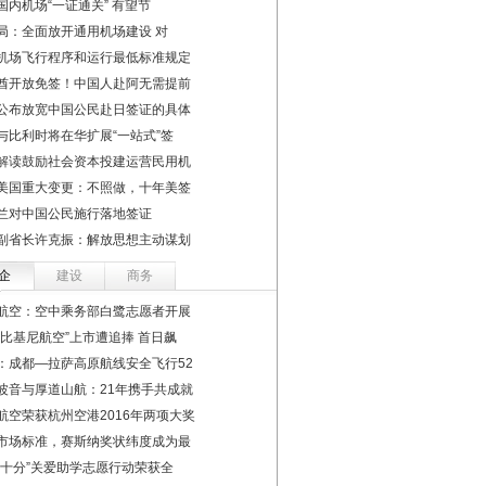
国内机场“一证通关” 有望节
局：全面放开通用机场建设 对
机场飞行程序和运行最低标准规定
酋开放免签！中国人赴阿无需提前
公布放宽中国公民赴日签证的具体
与比利时将在华扩展“一站式”签
解读鼓励社会资本投建运营民用机
美国重大变更：不照做，十年美签
兰对中国公民施行落地签证
副省长许克振：解放思想主动谋划
企
建设
商务
航空：空中乘务部白鹭志愿者开展
“比基尼航空”上市遭追捧 首日飙
：成都—拉萨高原航线安全飞行52
波音与厚道山航：21年携手共成就
航空荣获杭州空港2016年两项大奖
市场标准，赛斯纳奖状纬度成为最
“十分”关爱助学志愿行动荣获全