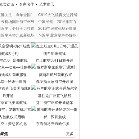
嘉宾访谈
-
名家名作
-
艺术资讯
空港关注：今年全国“
C919大飞机再次进行滑
白云机场国际航空枢纽
中国民航：2016旅客吞
习近平：必须全力打造
2016年民航机场吞吐量
习近平考察北京新机场
习近平:北京要筹办好冬
空昆明=郑州航线
红土航空6月1日将开通
北京—哈密—吐鲁
俄罗斯皇家航空开通澳
首条直飞美国航线
芬兰航空正式开通赫尔
航空：梦想客机北
东海航将开通哈尔滨—
港聚焦
更多