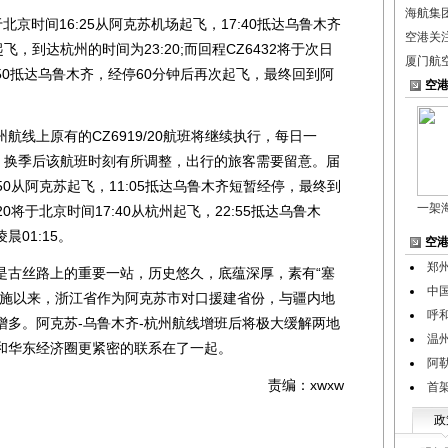
海航集团
京时间16:25从阿克苏机场起飞，17:40抵达乌鲁木齐
空港关
起飞，到达杭州的时间为23:20;而回程CZ6432将于次日
厦门航
3:50抵达乌鲁木齐，经停60分钟后再次起飞，最终回到阿
空
上原有的CZ6919/20航班将继续执行，每日一
飞。换季后该航班时刻有所调整，出行的旅客需要留意。届
:50从阿克苏起飞，11:05抵达乌鲁木齐短暂经停，最终到
一架
20将于北京时间17:40从杭州起飞，22:55抵达乌鲁木
01:15。
空
郑
古丝路上的重要一站，历史悠久，底蕴深厚，素有“塞
中
实施以来，浙江省作为阿克苏市对口援建省份，与疆内地
呼
增多。阿克苏-乌鲁木齐-杭州航线增班后将极大缓解两地
温
和华东经济圈更紧密的联系在了一起。
阿
责编：xwxw
首
政