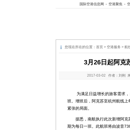
国际空港信息网
-
空港聚焦
-
您现在所在的位置：
首页
>
空港服务
>
航
3月26日起阿克
2017-03-02
作者：刘刚 
为满足日益增长的旅客需求，自3
班。增班后，阿克苏至杭州航线上
紧张的局面。
据悉，南航执行此次新增阿克苏—乌
期为每日一班。此航班将由波音73