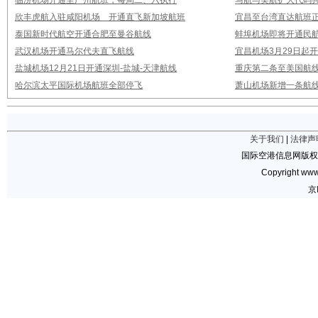
临汾机场开通至广州航班，每周二、六执行
马航与美航扩大代码
欣丰虎航入驻咸阳机场 开通直飞新加坡航班
宜昌至台湾直达航班
泰国新时代航空开通合肥至曼谷航线
蚌埠机场即将开通民
武汉机场开通马尔代夫直飞航线
宜昌机场3月29日起
盐城机场12月21日开通深圳-盐城-天津航线
重庆第二条至美国航
哈尔滨太平国际机场航班全部停飞
萧山机场新增一条航线
关于我们
|
法律声
国际空港信息网版权
Copyright www.
京