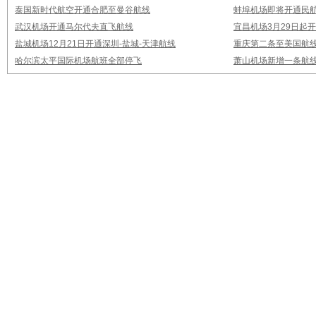
泰国新时代航空开通合肥至曼谷航线
蚌埠机场即将开通民
武汉机场开通马尔代夫直飞航线
宜昌机场3月29日起
盐城机场12月21日开通深圳-盐城-天津航线
重庆第二条至美国航
哈尔滨太平国际机场航班全部停飞
萧山机场新增一条航线