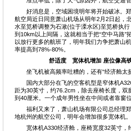
准点率低，除了天气原因外，航空交通管
好消息是，空域困境明年将开始破冰。郑
航空局近日同意萧山机场从明年2月2日起，
水至笕桥调整为石湫(位于溧水区)至笕桥执
到10km以上间隔，这就相当于把“空中马路
以放行更多的航班了，明年我们力争把萧山
率提高到78%-80%。
舒适度 宽体机增加 座位像高
坐飞机被高频率吐糟的，还有“经济舱太挤
国内大部分在飞的空客机型是窄体机A32
距为30英寸，约76.2cm，除去座椅长度，
到40厘米。一个成年男性坐在中间或者靠窗
福利又来了，萧山机场有限公司总经理郑
地杭州的航空公司，明年会增加很多宽体机
宽体机A330经济舱，座椅宽度32英寸，约8