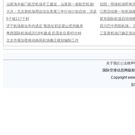
汕尾海丰鲘门航空机场开工建设，汕尾第一座航空机场!
信阳：明港机场即将开
大兴：北京新机场周边综合发展三年行动计划启动，涉及
江西启动新一轮机场规
6个镇117个村
胶东国际机场启动地铁
济宁机场新址年内选定 预选址初定梁山兖州曲阜
四川巴中恩阳机场： 2
粤西国际机场或2018年建成 距茂名仅需40分钟
三亚新机场已确定选址
北京市规划委推动南苑机场搬迁规划编制工作
关于我们
|
法律声
国际空港信息网版权
Copyright www.
京