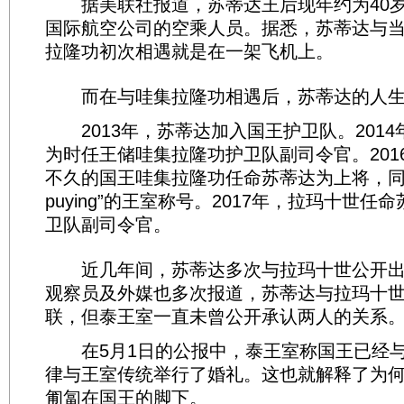
据美联社报道，苏蒂达王后现年约为40岁
国际航空公司的空乘人员。据悉，苏蒂达与
拉隆功初次相遇就是在一架飞机上。
而在与哇集拉隆功相遇后，苏蒂达的人生
2013年，苏蒂达加入国王护卫队。2014
为时任王储哇集拉隆功护卫队副司令官。201
不久的国王哇集拉隆功任命苏蒂达为上将，同时
puying”的王室称号。2017年，拉玛十世
卫队副司令官。
近几年间，苏蒂达多次与拉玛十世公开出
观察员及外媒也多次报道，苏蒂达与拉玛十
联，但泰王室一直未曾公开承认两人的关系
在5月1日的公报中，泰王室称国王已经与
律与王室传统举行了婚礼。这也就解释了为
匍匐在国王的脚下。