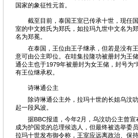
国家的象征性元首。
截至目前，泰国王室已传承十世，现任国
室的中文姓氏为郑氏，如拉玛九世中文名为
名为郑冕。
在泰国，王位由王子继承，但若是没有王
意可由公主即位。在哇集拉隆功被册封为王
通公主也于1979年被册封为女王储，封号为“
有王位继承权。
诗琳通公主
除诗琳通公主外，拉玛十世的长姐乌汶叻
起一段风波。
据BBC报道，今年2月，乌汶叻公主曾宣
成为护国党的总理候选人，但最终被选举委
拉玛十世发布御令称，王室应远离政治、保