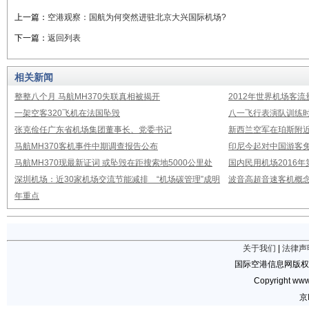
上一篇：
空港观察：国航为何突然进驻北京大兴国际机场?
下一篇：
返回列表
相关新闻
整整八个月 马航MH370失联真相被揭开
2012年世界机场客流
一架空客320飞机在法国坠毁
八一飞行表演队训练时
张克俭任广东省机场集团董事长、党委书记
新西兰空军在珀斯附
马航MH370客机事件中期调查报告公布
印尼今起对中国游客免
马航MH370现最新证词 或坠毁在距搜索地5000公里处
国内民用机场2016
深圳机场：近30家机场交流节能减排 “机场碳管理”成明
波音高超音速客机概念
年重点
关于我们
|
法律声
国际空港信息网版权
Copyright www.
京