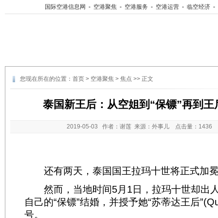
国际空港信息网
-
空港聚焦
-
空港服务
-
空港运营
-
临空经济
-
您现在所在的位置：
首页
>
空港聚焦
>
焦点
>> 正文
泰国新王后：从空姐到“保镖”再到王
2019-05-03
作者：谢莲 来源：外事儿 点击量：
1436
还有两天，泰国国王拉玛十世将正式加冕
然而，当地时间5月1日，拉玛十世却出人
自己的“保镖”结婚，并授予她“苏蒂达王后”(Queen
号。