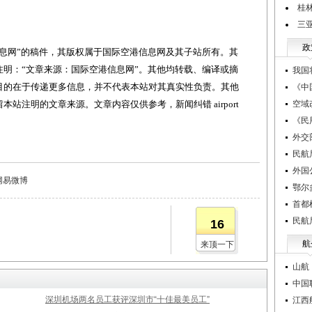
桂
三
政
网”的稿件，其版权属于国际空港信息网及其子站所有。其
明：“文章来源：国际空港信息网”。其他均转载、编译或摘
我国
目的在于传递更多信息，并不代表本站对其真实性负责。其他
《中
站注明的文章来源。文章内容仅供参考，新闻纠错 airport
空域
《民
外交
民航
外国
网易微博
鄂尔
首都
民航
16
航
来顶一下
山航
中国
深圳机场两名员工获评深圳市“十佳最美员工”
江西