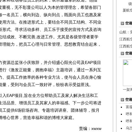
高度重视，无不彰显公司以人为本的管理理念，希望各部门
厦航
每一名员工，横向到边、纵向到点，既面向员工也惠及家
使用方法。在推进形式上，要结合不同员工结构、不同业
空
新形式、寻求活动多样、员工乐于接受的宣传方式及咨询
山航：
总结成效、不断完善,改进工作。尤其是各级管理者要学
江西航
管理能力，把员工心理与日常管理、思想教育结合起来，
江西航
空
源总监张小庆致辞，并介绍盛心阳光公司及EAP项目
进行《激发正能量，拥抱幸福》主题培训，通过一系列互
力、提高工作效率的各种专业方法，使与会人员在身心愉
能量，受到与会员工一致好评，纷纷表示受益匪浅。
一架
EAP项目,旨在全方位帮助员工及家人解决生活和工
空
生活品质、增强员工及其家人的幸福感。下一步公司将进
富
员工提供6场驻场咨询、专题培训讲座、团体辅导，按月
呼
博维心世界，营造幸福和谐的博维大家庭。
呼
责编：xwxw
乌