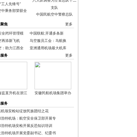
空中乘务部荣获全
中国民航空中警察总队
港聚焦
更多
安全闭环管理模
中国联航:开通多条新
空再添新飞机
马空服员工会：马航换
空：助力江西全
亚洲通用机场最大机库
港服务
更多
海监直升机在浙江
安徽民航机场集团举办
港服务
蕴机场安检站绽放民族团结之花
和浩特机场：航空安全保卫部开展专
和浩特机场安检开展反恐知识培训
兰浩特机场开展党委副书记、纪委书