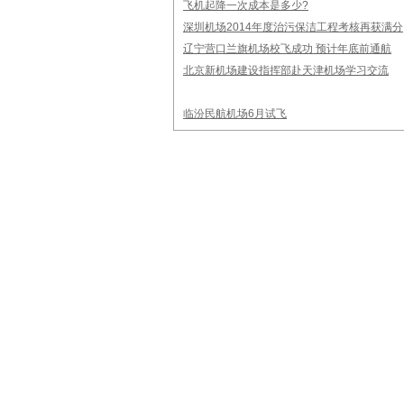
飞机起降一次成本是多少?
深圳机场2014年度治污保洁工程考核再获满分
辽宁营口兰旗机场校飞成功 预计年底前通航
北京新机场建设指挥部赴天津机场学习交流
临汾民航机场6月试飞