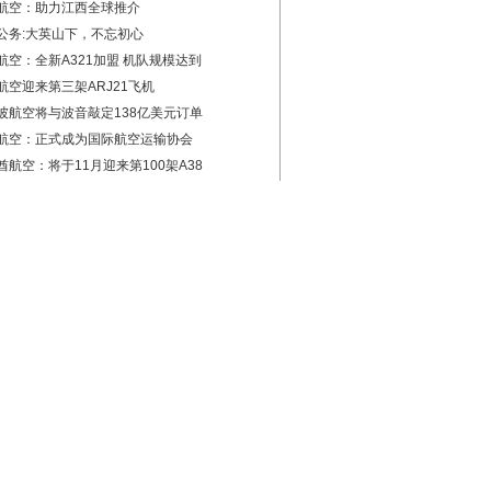
航空：助力江西全球推介
公务:大英山下，不忘初心
航空：全新A321加盟 机队规模达到
航空迎来第三架ARJ21飞机
坡航空将与波音敲定138亿美元订单
航空：正式成为国际航空运输协会
酋航空：将于11月迎来第100架A38
彩推荐
场直击：探访北京新机场建设 感受中国基础
雪松：落实“三大关切” 实施“三大战略”
都机场：获颁国际机场协会2016年度两项世
都机场集团：筑梦民航强国 再谱国门华章
正霖：聚焦重点抓基层 形成安全保障强大合
风“卡努”来袭 多家航空公司调整航班
特迪瓦一飞机起飞后不久坠海 伤亡情况不明
圳国际快件运营中心升级启用 进出口快件
全无国界 厦航全力协助阿斯塔纳航空757飞
都机场：国内体量最大的“无感支付”停车