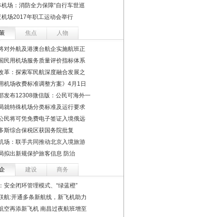
林机场：消防全力保障“自行车世巡
亚机场2017年职工运动会举行
策
焦点
人物
将对外航及港澳台航企实施航班正
国民用机场服务质量评价指标体系
改革：探索军民航深度融合发展之
用机场收费标准调整方案》4月1日
部发布12308微信版：公民可海外一
局就特殊机场分类标准及运行要求
公民将可凭免费电子签证入境俄远
多斯综合保税区获国务院批复
机场：联手共同推动北京入境旅游
局拟出新规保护旅客信息 防治
企
建设
商务
：安全闭环管理模式、“绿蓝橙”
联航:开通多条新航线，新飞机助力
航空再添新飞机 南昌过夜航班增至