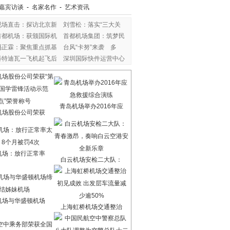
嘉宾访谈
-
名家名作
-
艺术资讯
现场直击：探访北京新
刘雪松：落实“三大关
首都机场：获颁国际机
首都机场集团：筑梦民
冯正霖：聚焦重点抓基
台风“卡努”来袭 多
科特迪瓦一飞机起飞后
深圳国际快件运营中心
青岛机场举办2016年应
机场股份公司荣获
机场：放行正常率
白云机场安检二大队：
机场与华盛顿机场
上海虹桥机场交通整治