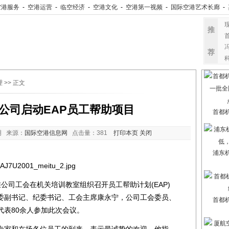
空港服务
-
空港运营
-
临空经济
-
空港文化
-
空港第一视频
-
国际空港艺术长廊
-
推
荐
理
>> 正文
公司启动EAP员工帮助项目
首都
明 来源：
国际空港信息网
点击量：
381
打印本页
关闭
浦东
司工会在机关培训教室组织召开员工帮助计划(EAP)
委副书记、纪委书记、工会主席康永宁，公司工会委员、
首都
代表80余人参加此次会议。
家和在场各位员工的到来，表示最诚挚的欢迎。他指