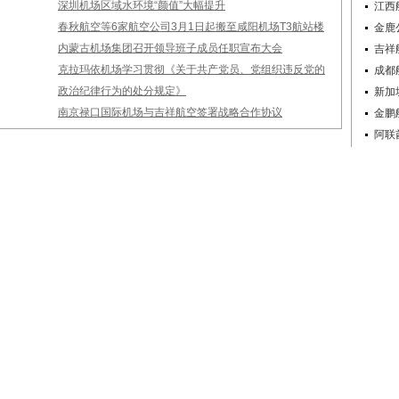
深圳机场区域水环境“颜值”大幅提升
江西
春秋航空等6家航空公司3月1日起搬至咸阳机场T3航站楼
金鹿
内蒙古机场集团召开领导班子成员任职宣布大会
吉祥
克拉玛依机场学习贯彻《关于共产党员、党组织违反党的
成都
政治纪律行为的处分规定》
新加
南京禄口国际机场与吉祥航空签署战略合作协议
金鹏
阿联
精
现
刘
首
首
冯
台
科
深
安
首