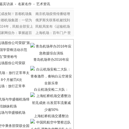
嘉宾访谈
-
名家名作
-
艺术资讯
完成改制！首都机场集
南京机场疫情传播链增
首都机场集团：一切为
俄罗斯失联客机被找到
2024年，民航全部安上
民航局发布《运输机场
国家网信办：掌握超百
上海机场：百年门户 世
青岛机场举办2016年应
机场股份公司荣获
机场：放行正常率
白云机场安检二大队：
机场与华盛顿机场
上海虹桥机场交通整治