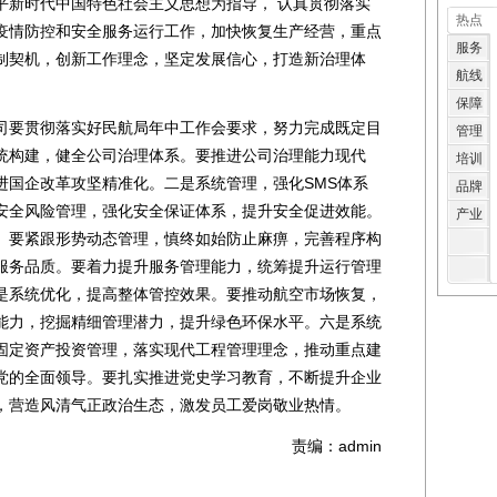
新时代中国特色社会主义思想为指导， 认真贯彻落实
热点
疫情防控和安全服务运行工作，加快恢复生产经营，重点
服务
制契机，创新工作理念，坚定发展信心，打造新治理体
航线
保障
要贯彻落实好民航局年中工作会要求，努力完成既定目
管理
统构建，健全公司治理体系。要推进公司治理能力现代
培训
进国企改革攻坚精准化。二是系统管理，强化SMS体系
品牌
安全风险管理，强化安全保证体系，提升安全促进效能。
产业
。要紧跟形势动态管理，慎终如始防止麻痹，完善程序构
服务品质。要着力提升服务管理能力，统筹提升运行管理
是系统优化，提高整体管控效果。要推动航空市场恢复，
能力，挖掘精细管理潜力，提升绿色环保水平。六是系统
固定资产投资管理，落实现代工程管理理念，推动重点建
党的全面领导。要扎实推进党史学习教育，不断提升企业
，营造风清气正政治生态，激发员工爱岗敬业热情。
责编：admin