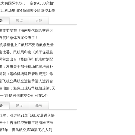
京大兴国际机场：：空客A380亮相“
龙江机场集团紧急部署疫情防控工作
策
焦点
人物
发改委发布《海南现代综合交通运
自贸区总体方案公布了！
个机场至北上广航线不受通航点数量
发改委、民航局印发《关于促进航
局首次出台《货邮飞行航班时刻配
港：发布关于加强机场航线培育补
局就《运输机场建设管理规定》修
型飞机公共航空运输承运人运行合
运输部：避免出现航司机组连续5天
个一”调整 外国航空公司可在1个
企
建设
商务
航空：引进第21架飞机 发展进入快
三十！吉祥航空安排主题航班飞抵
第7年！青岛航空第30架飞机入列