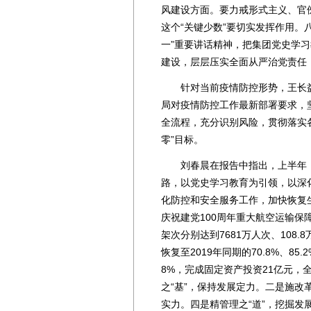
风建设方面。要力戒形式主义、官
这个“关键少数”要切实发挥作用。
一”重要讲话精神，把集团党史学
建设，层层压实全面从严治党责任
针对当前疫情防控形势，王长益
局对疫情防控工作最新部署要求，
全流程，充分识别风险，贯彻落实
零”目标。
刘春晨在报告中指出，上半年，集
路，以党史学习教育为引领，以深
化防控和安全服务工作，加快恢复
庆祝建党100周年重大航空运输
架次分别达到7681万人次、108.8万
恢复至2019年同期的70.8%、85.
8%，完成固定资产投资21亿元
之“基”，保持发展定力。二是施改
实力。四是精管理之“道”，挖掘发