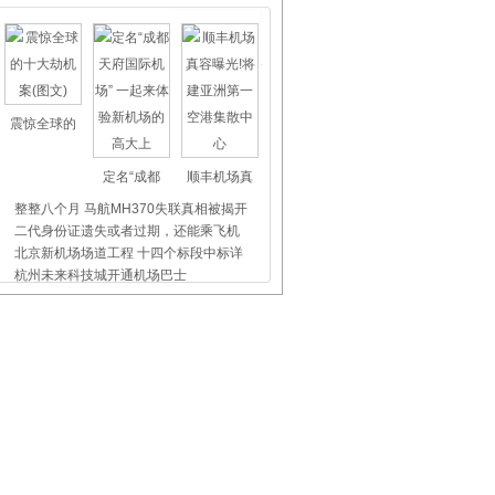
震惊全球的
定名“成都
顺丰机场真
整整八个月 马航MH370失联真相被揭开
二代身份证遗失或者过期，还能乘飞机
北京新机场场道工程 十四个标段中标详
杭州未来科技城开通机场巴士
首都机场集团领导班子再次调整
上海虹桥、浦东机场外币兑换点位置介
飞机晚点舞
国际儿童节
首都机场爱