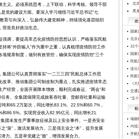
北
僚主义。必须系统思考，上下联动，科学考核。领导干部
黑
八是党的建设方面。要深入学习领悟习近平总书记“七
习教育引向深入，弘扬伟大建党精神，持续强化基层组织
政
，营造良好政治生态。
国家
强调，要提高常态化疫情防控思想认识，严格落实民航
北京
32
坚持将“外防输入”作为重中之重，认真梳理疫情防控工作
国家
各项规章制度，做到有效管控，确保实现疫情防控“三个
民航
连云
团公司认真贯彻落实“一二三三四”民航总体工作思
民航
化改革、推动集团公司制改制为重点，扎实推进疫情常态
《大
生产经营，全面开展降本增效，顺利完成春运、“两会”和
交通
保障任务。全集团保障完成旅客吞吐量、货邮吞吐量和运输
“五
吨和65.2万架次，同比增长83.1%、22.5%和60.7%，
航
2%和86.5%。实现营业收入82.95亿元，同比增长21.
瑞丽
，全集团未发生严重事故征候及以上安全事件。一是夯安全
均瑶
革之“策”，激活发展动力。三是强主业之“本”，提升发展
开航
展潜力。五是举党建之“旗”，增强发展合力。