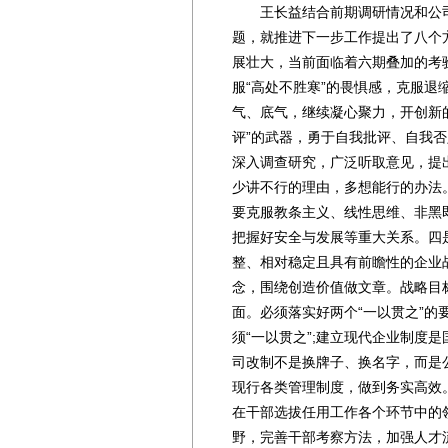
王长益结合前期调研情况和公司
题，就推进下一步工作提出了八个
展壮大，当前面临着六期叠加的考
服“高处不胜寒”的畏惧感，克服退
气、底气，继续凝心聚力，开创新
评”的武器，勇于自我批评、自我
深入调查研究，广泛听取意见，提
少讲不行的理由，多想能行的办法。
要克服教条主义、线性思维、非黑
把握好安全与发展等重大关系。四
整、相对稳定且具有前瞻性的企业
念，围绕创造价值做文章。战略目
面。必须落实好两个“一以贯之”
须“一以贯之”;建立现代企业制度
司改制不是换牌子、换名字，而是
现行各类管理制度，做到务实高效
在干部选拔任用工作各个环节中的
野，完善干部考察方法，加强人才