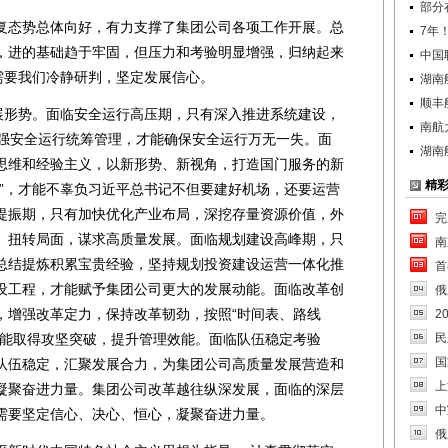
部分
态势总体向好，有力支撑了集团公司各项工作开展。总
7年
，进的基础趋于牢固，但压力和考验明显增强，归纳起来
中国
需要我们冷静研判，坚定发展信心。
湖南
顺丰
形势。面临安全运行高压期，只有深入推进系统建设，
南航
加强安全运行统筹管理，才能确保安全运行万无一失。面
湖南
思维和经验主义，以新形势、新视角，打造国门服务的新
精
升”，才能不辜负习近平总书记不但要建好机场，还要运营
提振期，只有加快优化产业布局，深挖存量资源价值，外
完
、扭转局面，谋求高质量发展。面临规划建设高峰期，只
南
总结提炼积累宝贵经验，坚持规划投资建设运营一体化推
首
设工程，才能赋予集团公司更大的发展动能。面临改革创
俄
，增强改革定力，保持改革韧劲，按照“时间表、路线
2
才能取得攻坚突破，提升管理效能。面临队伍稳定考验
民
国
队伍稳定，汇聚发展合力，为集团公司高质量发展营造和
上
凝聚奋进力量。集团公司改革越往纵深发展，面临的深层
中
需要坚定信心、决心、恒心，凝聚奋进力量。
俄