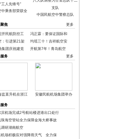
空中乘务部荣获全
中国民航空中警察总队
港聚焦
更多
召开民航防控工
冯正霖：要保证国际和
空：引进第21架
均瑶三十！吉祥航空安
场集团庆祝建党
开航第7年！青岛航空
港服务
更多
海监直升机在浙江
安徽民航机场集团举办
港服务
尔滨机场完成2号航站楼进港出口处行
航珠海空管站全力保障金海大桥事故
飞调研湖南航空
连机场积极应对强降雨天气 全力保