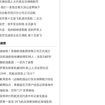
在湘全国人大代表走访湖南航空
！他们一直惦念着大凉山这帮孩子
联合航空四川分公司正式启航
航空第十五架飞机成功首航 二次元
航空：筑牢安全防线 全员参与
大连：党的精神进客舱 党的声音上
航空完成首次自主调机 第十五架飞
彩推荐
成改制！首都机场集团有限公司正式成立
京机场疫情传播链增至98人：涉及5省8市
都机场集团：一切为了旅客
罗斯失联客机被找到 机上人员全部生还
024年，民航全部安上“北斗”!
航局发布《运输机场运行安全保障能力综合
家网信办：掌握超百万用户信息运营者海外
海机场：百年门户 世界枢纽
宣部举行民航党员代表中外记者见面会
罗斯一架安-26飞机在堪察加附近海域坠毁