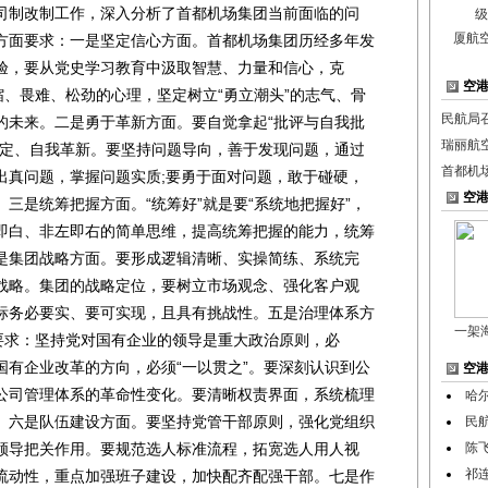
制改制工作，深入分析了首都机场集团当前面临的问
厦航
方面要求：一是坚定信心方面。首都机场集团历经多年发
验，要从党史学习教育中汲取智慧、力量和信心，克
空
缩、畏难、松劲的心理，坚定树立“勇立潮头”的志气、骨
民航局
的未来。二是勇于革新方面。要自觉拿起“批评与自我批
瑞丽航
否定、自我革新。要坚持问题导向，善于发现问题，通过
首都机
出真问题，掌握问题实质;要勇于面对问题，敢于碰硬，
空
三是统筹把握方面。“统筹好”就是要“系统地把握好”，
即白、非左即右的简单思维，提高统筹把握的能力，统筹
是集团战略方面。要形成逻辑清晰、实操简练、系统完
战略。集团的战略定位，要树立市场观念、强化客户观
标务必要实、要可实现，且具有挑战性。五是治理体系方
一架
的要求：坚持党对国有企业的领导是重大政治原则，必
是国有企业改革的方向，必须“一以贯之”。要深刻认识到公
空
公司管理体系的革命性变化。要清晰权责界面，系统梳理
哈
。六是队伍建设方面。要坚持党管干部原则，强化党组织
民
领导把关作用。要规范选人标准流程，拓宽选人用人视
陈
祁
流动性，重点加强班子建设，加快配齐配强干部。七是作