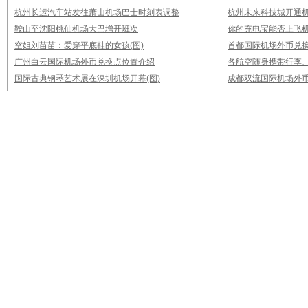
杭州长运汽车站发往萧山机场巴士时刻表调整
杭州未来科技城开通
鞍山至沈阳桃仙机场大巴增开班次
你的充电宝能否上飞机
空姐刘苗苗：爱穿平底鞋的女孩(图)
首都国际机场外币兑
广州白云国际机场外币兑换点位置介绍
各航空随身携带行李
国际古典钢琴艺术展在深圳机场开幕(图)
成都双流国际机场外