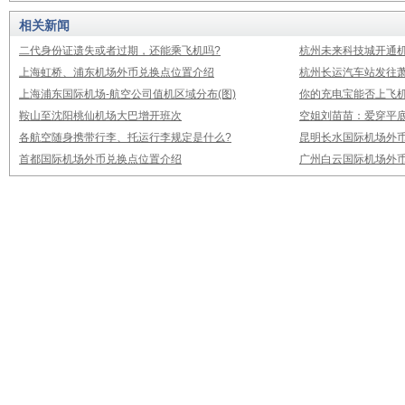
相关新闻
二代身份证遗失或者过期，还能乘飞机吗?
杭州未来科技城开通
上海虹桥、浦东机场外币兑换点位置介绍
杭州长运汽车站发往
上海浦东国际机场-航空公司值机区域分布(图)
你的充电宝能否上飞机
鞍山至沈阳桃仙机场大巴增开班次
空姐刘苗苗：爱穿平底
各航空随身携带行李、托运行李规定是什么?
昆明长水国际机场外
首都国际机场外币兑换点位置介绍
广州白云国际机场外