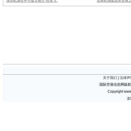
深圳机场在毕节遵义推介“经深飞”
吉林机场集团安全保卫
关于我们
|
法律声
国际空港信息网版权
Copyright www.
京