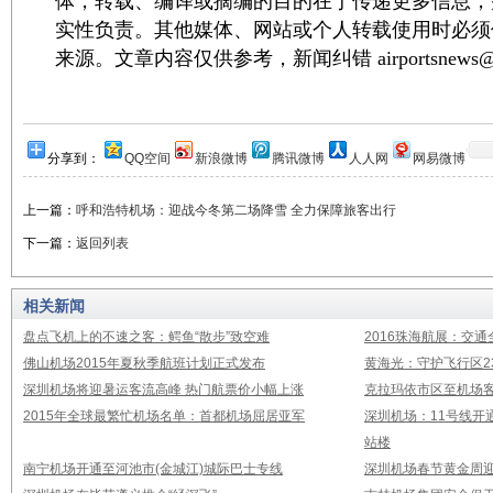
体，转载、编译或摘编的目的在于传递更多信息，
实性负责。其他媒体、网站或个人转载使用时必须
来源。文章内容仅供参考，新闻纠错 airportsnews@1
分享到：
QQ空间
新浪微博
腾讯微博
人人网
网易微博
上一篇：
呼和浩特机场：迎战今冬第二场降雪 全力保障旅客出行
下一篇：
返回列表
相关新闻
盘点飞机上的不速之客：鳄鱼“散步”致空难
2016珠海航展：交通
佛山机场2015年夏秋季航班计划正式发布
黄海光：守护飞行区23
深圳机场将迎暑运客流高峰 热门航票价小幅上涨
克拉玛依市区至机场
2015年全球最繁忙机场名单：首都机场屈居亚军
深圳机场：11号线开
站楼
南宁机场开通至河池市(金城江)城际巴士专线
深圳机场春节黄金周迎