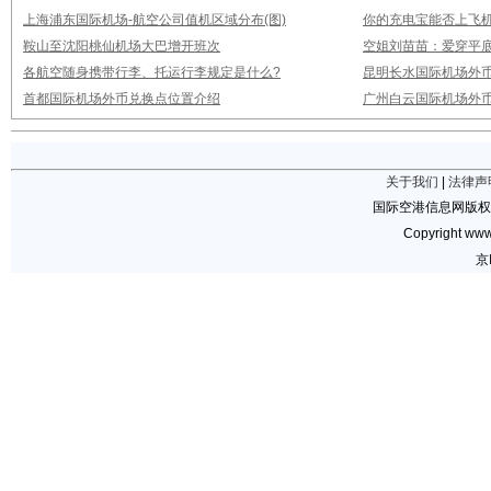
上海浦东国际机场-航空公司值机区域分布(图)
你的充电宝能否上飞机
鞍山至沈阳桃仙机场大巴增开班次
空姐刘苗苗：爱穿平底
各航空随身携带行李、托运行李规定是什么?
昆明长水国际机场外
首都国际机场外币兑换点位置介绍
广州白云国际机场外
关于我们
|
法律声
国际空港信息网版权
Copyright www.
京