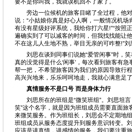
要不是你叫我，我就误机回不了家了。
旁边一位候机的旅客目睹了全过程，他对
说：“小姑娘你真是好心人啊，一般情况机场
有没有星级好评系统，我给你打六星!”“按照
遍确实到了可以减客的时间，但我找找能让
不在这儿人生地不熟，举目无亲的可咋整!”
刘思在谈到同事们说她“爱管闲事”时，笑
真的没觉得是什么‘闲事’，每次看到旅客有急
帮一把，不希望旅客因为我们的原因导致行
高兴兴地来，乐乐呵呵地走，我就心满意足了
真情服务不是口号 而是身体力行
刘思所在的班组是“微笑班组”。刘思坦言
笑”这个名字，就是因为班组成员需要直面旅
来微笑服务。作为班组长，刘思会不定期地
班组成员从服务态度提升到服务意识转变。刘
应该是讲真情，讲感情的服务，我们要注重