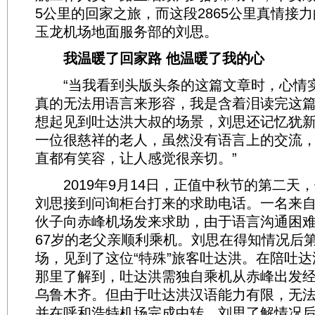
5公里的回家之旅，而这段2865公里真情接
玉龙机场地面服务部的刘思。
我温暖了回家路 他温暖了我的心
“当我看到头版头条的这篇文章时，心情
真的无法用语言来形容，我是含着泪读完这篇
想起见到吐达洪大叔的场景，刘思还记忆犹新
一位很慈祥的老人，虽然没有语言上的交流
直都有笑容，让人感觉很亲切。”
2019年9月14日，正值中秋节的第二天
刘思接到问询柜台打来的求助电话。一名来
伙子向赤峰机场发来求助，由于语言沟通困
67岁的老父亲顺利乘机。刘思在得知情况后
场，见到了这位“特殊”旅客吐达洪。在陪吐
那里了解到，吐达洪需独自乘机从赤峰出发
乌鲁木齐。但由于吐达洪汉语能力有限，无
并在呼和浩特机场完成中转，刘思了解情况