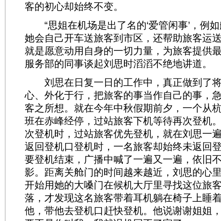
客的初心却始终不变。
“思姐在机场是出了名的‘爱管闲事’，例如
她会自己开车送旅客到市区，还帮助旅客运
就是愿意动用自身的一切力量，为旅客提供最
服务部的同事谈起刘思时滔滔不绝地讲道。
刘思在日复一日的工作中，真正做到了将
心、外化于行，把旅客的事当作自己的事，
客之所想。就在今年中秋假期前夕，一个从
班在赤峰经停，过站旅客下机等待再次登机
次登机时，过站旅客优先登机，就在刘思一
返回登机口登机时，一名旅客却始终未返回
要登机结束，广播中喊了一遍又一遍，依旧
影。距离关舱门的时间越来越近，刘思的心
开始用她的大嗓门在候机大厅里寻找这位旅
落，才发现这名旅客带着耳机躺在椅子上睡
他，带他去登机口赶快登机。他说谢谢姐姐