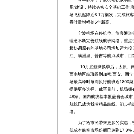
系”建设，持续夯实安全基础工作;客
场飞机起降近6.1万架次，完成旅客运
吞吐量增幅创5年新高。
宁波机场在停机位、旅客通道等保
理念不断完善航线航班网络，重点
极协调原有的基地公司增加运力投
江、满洲里、普吉等航点城市，目
10月底航班换季后，太原、南宁
西南地区航班得到加密;西安、西
场最高峰时每周执行航班近1800
提供更多选择。截至目前，机场拥有
48家。国内航线基本覆盖省会城
航线已成为我省精品航线。初步构
络。
为了给市民带来更多的实惠，宁
低成本航空市场份额已达到17.9