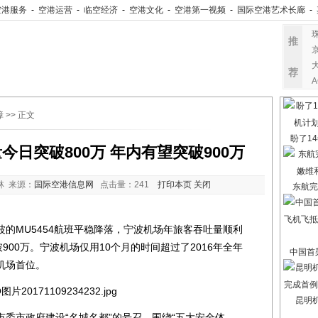
空港服务
-
空港运营
-
临空经济
-
空港文化
-
空港第一视频
-
国际空港艺术长廊
-
推
荐
障
>> 正文
盼了14
日突破800万 年内有望突破900万
林 来源：
国际空港信息网
点击量：
241
打印本页
关闭
东航完
的MU5454航班平稳降落，宁波机场年旅客吞吐量顺利
900万。宁波机场仅用10个月的时间超过了2016年全年
中国首架
机场首位。
昆明
市政府建设“名城名都”的号召，围绕“五大安全体