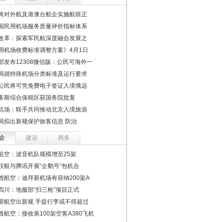
将对外航及港澳台航企实施航班正
国民用机场服务质量评价指标体系
改革：探索军民航深度融合发展之
用机场收费标准调整方案》4月1日
部发布12308微信版：公民可海外一
局就特殊机场分类标准及运行要求
公民将可凭免费电子签证入境俄远
多斯综合保税区获国务院批复
机场：联手共同推动北京入境旅游
局拟出新规保护旅客信息 防治
企
建设
商务
航空：波音机队规模增至25架
联航与腾讯开展“企鹅号”包机合
酋航空：迪拜新机场有容纳200架A
四川：地服部“扫三枪”项目正式
斯航空出新规 手提行李或不得超过
酋航空：接收第100架空客A380飞机