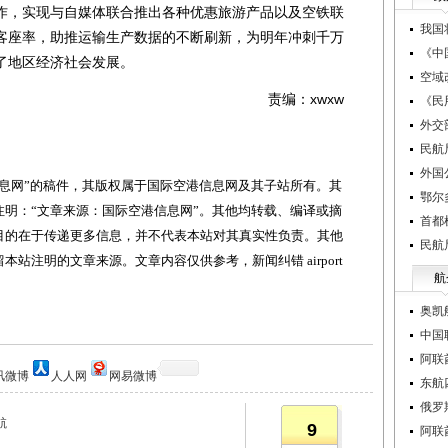
作，实现与自媒体联合推出各种优惠旅游产品以及空铁联
我国
客座率，助推运输生产数据的不断刷新，为明年冲刺千万
《中
了地区经济社会发展。
空域
责编：xwxw
《民
外交
民航
外国
网”的稿件，其版权属于国际空港信息网及其子站所有。其
鄂尔
明：“文章来源：国际空港信息网”。其他均转载、编译或摘
首都
目的在于传递更多信息，并不代表本站对其真实性负责。其他
民航
站注明的文章来源。文章内容仅供参考，新闻纠错 airport
航
奥凯
中国
阿联
讯微博
人人网
网易微博
东航
俄罗
航
9
阿联