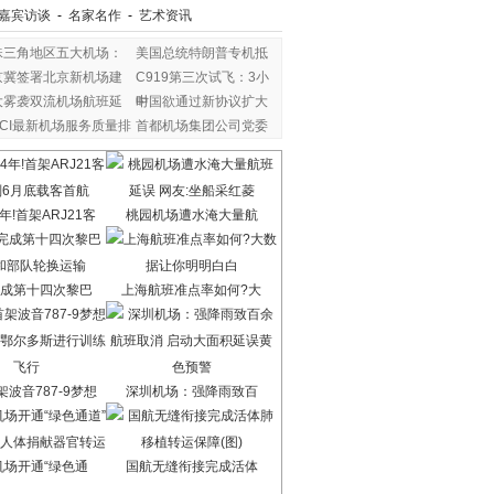
嘉宾访谈
-
名家名作
-
艺术资讯
珠三角地区五大机场：
美国总统特朗普专机抵
京冀签署北京新机场建
C919第三次试飞：3小
大雾袭双流机场航班延
时
中国欲通过新协议扩大
ACI最新机场服务质量排
首都机场集团公司党委
年!首架ARJ21客
桃园机场遭水淹大量航
成第十四次黎巴
上海航班准点率如何?大
波音787-9梦想
深圳机场：强降雨致百
机场开通“绿色通
国航无缝衔接完成活体