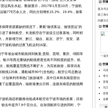
空
货运风生水起。数据显示，2017年1月至10月，宁波机
复兴号送
输779万余人次，同比分别增长15.2%、19.4%，旅客
珠三角
内蒙古
空
障资源紧缺的情况下，秉着“做优客运、做强货运”的
引进了春秋航空、长龙航空在宁波设立过夜基地，同时积
入，并新增万州、黔江、烟台、延吉、济宁、淮安、湛
前宁波机场的过夜飞机达到16架。
等省会城市航线得到恢复;贵阳、昆明、重庆、绵阳等
一架
宁、银川等西北重镇的航线密度也有不同程度的提升。机
空
架次，航线覆盖范围也不断扩大，为百姓旅游，探亲访友
乌
航线120条，通航城市90个(含包机)，航空公司总数达
李
市、计划单列市和热门旅游城市，其中日本和东南亚部分
首都
建了起覆盖国内，辐射港澳台日韩，连接东南亚的航线网
乌
首
波机场还积极推动低成本航空在宁波市场的发展，目前
金
%，较去年提升7.8个百分点。在加强航班引进的同时，宁
政