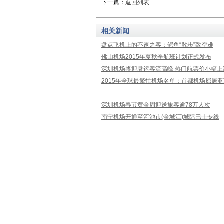
下一篇：
返回列表
相关新闻
盘点飞机上的不速之客：鳄鱼“散步”致空难
佛山机场2015年夏秋季航班计划正式发布
深圳机场将迎暑运客流高峰 热门航票价小幅上
2015年全球最繁忙机场名单：首都机场屈居亚
深圳机场春节黄金周迎送旅客逾78万人次
南宁机场开通至河池市(金城江)城际巴士专线