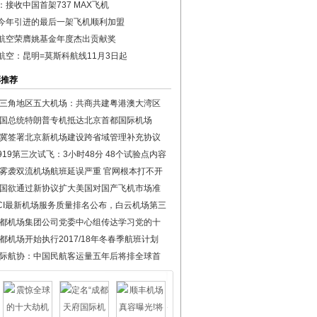
：接收中国首架737 MAX飞机
今年引进的最后一架飞机顺利加盟
航空荣膺姚基金年度杰出贡献奖
航空：昆明=莫斯科航线11月3日起
彩推荐
三角地区五大机场：共商共建粤港澳大湾区
国总统特朗普专机抵达北京首都国际机场
冀签署北京新机场建设跨省域管理补充协议
919第三次试飞：3小时48分 48个试验点内容
雾袭双流机场航班延误严重 官网根本打不开
国欲通过新协议扩大美国对国产飞机市场准
CI最新机场服务质量排名公布，白云机场第三
都机场集团公司党委中心组传达学习党的十
都机场开始执行2017/18年冬春季航班计划
际航协：中国民航客运量五年后将排全球首