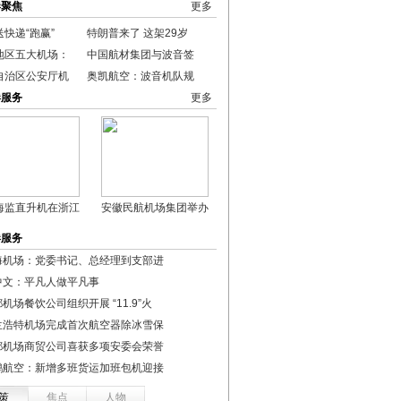
港聚焦
更多
快递“跑赢”
特朗普来了 这架29岁
地区五大机场：
中国航材集团与波音签
自治区公安厅机
奥凯航空：波音机队规
港服务
更多
海监直升机在浙江
安徽民航机场集团举办
港服务
海机场：党委书记、总经理到支部进
中文：平凡人做平凡事
机场餐饮公司组织开展 “11.9”火
兰浩特机场完成首次航空器除冰雪保
都机场商贸公司喜获多项安委会荣誉
鹏航空：新增多班货运加班包机迎接
策
焦点
人物