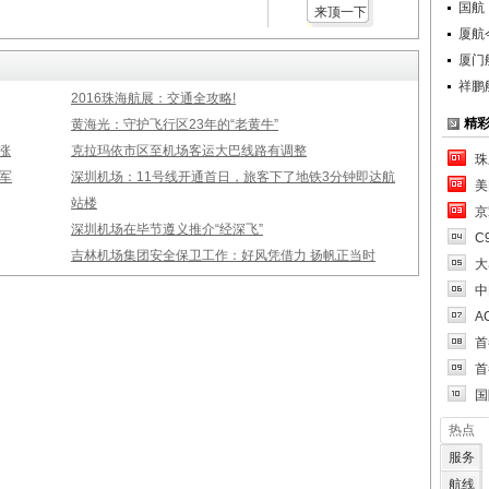
国航
来顶一下
厦航
厦门
祥鹏
2016珠海航展：交通全攻略!
精
黄海光：守护飞行区23年的“老黄牛”
涨
克拉玛依市区至机场客运大巴线路有调整
珠
军
深圳机场：11号线开通首日，旅客下了地铁3分钟即达航
美
站楼
京
深圳机场在毕节遵义推介“经深飞”
C
吉林机场集团安全保卫工作：好风凭借力 扬帆正当时
大
中
A
首
首
国
热点
服务
航线