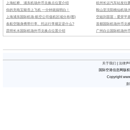
上海虹桥、浦东机场外币兑换点位置介绍
杭州长运汽车站发往
你的充电宝能否上飞机 一分钟就搞明白！
鞍山至沈阳桃仙机场
上海浦东国际机场-航空公司值机区域分布(图)
空姐刘苗苗：爱穿平底
各航空随身携带行李、托运行李规定是什么?
首都国际机场外币兑
昆明长水国际机场外币兑换点位置介绍
广州白云国际机场外
关于我们
|
法律声
国际空港信息网版权
Copyright www.
京