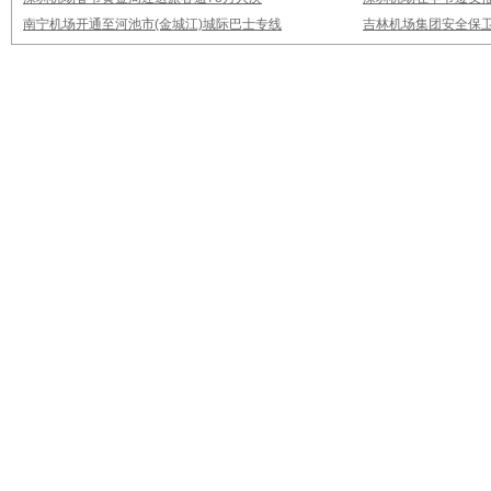
南宁机场开通至河池市(金城江)城际巴士专线
吉林机场集团安全保卫