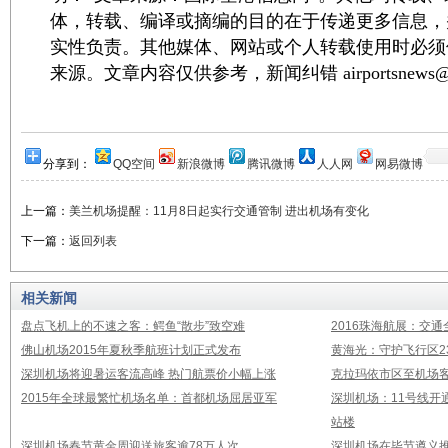
体，转载、编译或摘编的目的在于传递更多信息，
实性负责。其他媒体、网站或个人转载使用时必须
来源。文章内容仅供参考，新闻纠错 airportsnews@1
分享到：
QQ空间
新浪微博
腾讯微博
人人网
网易微博
上一篇：
美兰机场提醒：11月8日起实行交通管制 进出机场有变化
下一篇：
返回列表
相关新闻
盘点飞机上的不速之客：鳄鱼“散步”致空难
2016珠海航展：交通
佛山机场2015年夏秋季航班计划正式发布
黄海光：守护飞行区23
深圳机场将迎暑运客流高峰 热门航票价小幅上涨
克拉玛依市区至机场
2015年全球最繁忙机场名单：首都机场屈居亚军
深圳机场：11号线开
站楼
深圳机场春节黄金周迎送旅客逾78万人次
深圳机场在毕节遵义推