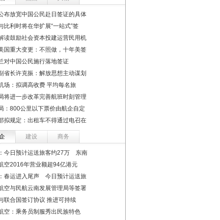
公布放宽中国公民赴日签证的具体
与比利时将在华扩展“一站式”签
解读鼓励社会资本投建运营民用机
美国重大变更：不照做，十年美签
兰对中国公民施行落地签证
副省长许克振：解放思想主动谋划
机场：拟调高收费 平均每名旅
局将进一步改革完善航班时刻管理
局：800公里以下票价由航企自定
部拟规定：出租车不得通过电召在
企
建设
商务
：今日预计运送旅客约27万 东南
航空2016年营业额超94亿港元
：春运进入尾声 今日预计运送旅
航空与民航云南发展管理局等签署
与联合国签订协议 推进可持续
航空：乘务员制服秀出民族特色