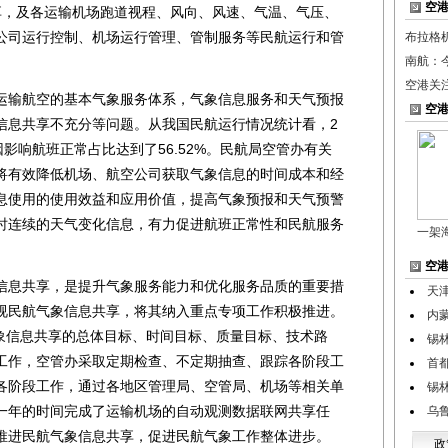
空
享，及各运输机场跑道视程、风向、风速、气温、气压、
公司运行控制、机场运行管理、管制服务等民航运行和管
布拉格
南航：
空港关
输航空的基本气象服务体系，气象信息服务和天气预报
空
信息共享不充分等问题。从我国民航运行情况统计看，2
因影响航班正常占比达到了56.52%。民航局空管办有关
将有效降低机场、航空公司获取气象信息的时间成本和经
息使用的使用效益和应用价值，提高气象预报和天气预警
时连续的天气变化信息，有力促进航班正常性和民航服务
一架
空
息共享，是提升气象服务能力和优化服务品质的重要措
天
视民航气象信息共享，将其纳入重点专项工作积极推进。
内
气象信息共享的总体目标、时间目标、质量目标、技术路
锡
工作，空管办采取定期检查、不定期抽查、跟踪各阶段工
首
各阶段工作，通过各地区管理局、空管局、机场等相关单
锡
一年的时间完成了运输机场的自动观测数据联网共享任
乌
推进民航气象信息共享，促进民航气象工作整体进步。
政