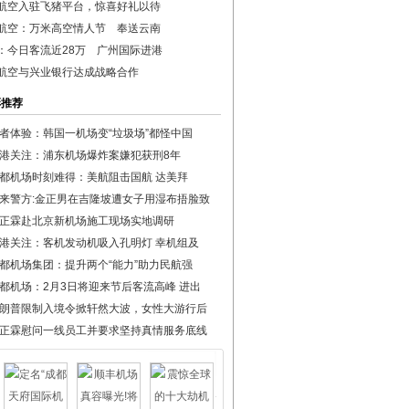
航空入驻飞猪平台，惊喜好礼以待
航空：万米高空情人节 奉送云南
：今日客流近28万 广州国际进港
航空与兴业银行达成战略合作
彩推荐
者体验：韩国一机场变“垃圾场”都怪中国
港关注：浦东机场爆炸案嫌犯获刑8年
都机场时刻难得：美航阻击国航 达美拜
来警方:金正男在吉隆坡遭女子用湿布捂脸致
正霖赴北京新机场施工现场实地调研
港关注：客机发动机吸入孔明灯 幸机组及
都机场集团：提升两个“能力”助力民航强
都机场：2月3日将迎来节后客流高峰 进出
朗普限制入境令掀轩然大波，女性大游行后
正霖慰问一线员工并要求坚持真情服务底线