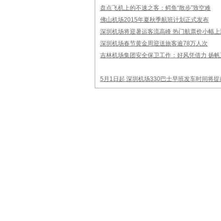
盘点飞机上的不速之客：鳄鱼“散步”致空难
佛山机场2015年夏秋季航班计划正式发布
深圳机场将迎暑运客流高峰 热门航票价小幅上
深圳机场春节黄金周迎送旅客逾78万人次
吉林机场集团安全保卫工作：好风凭借力 扬帆
5月1日起 深圳机场330巴士早班发车时间将提