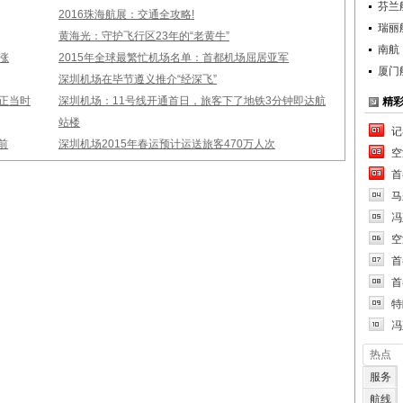
芬兰
2016珠海航展：交通全攻略!
瑞丽
黄海光：守护飞行区23年的“老黄牛”
南航
涨
2015年全球最繁忙机场名单：首都机场屈居亚军
厦门
深圳机场在毕节遵义推介“经深飞”
正当时
深圳机场：11号线开通首日，旅客下了地铁3分钟即达航
精
站楼
记
前
深圳机场2015年春运预计运送旅客470万人次
空
首
马
冯
空
首
首
特
冯
热点
服务
航线