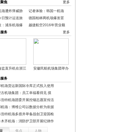
港聚焦
更多
机场遭炸弹威胁
记者体验：韩国一机场
今日预计运送旅
德国柏林两机场爆发罢
注：浦东机场爆
越捷航空2016年营业额
港服务
更多
海监直升机在浙江
安徽民航机场集团举办
港服务
津机场货运新国际冷库正式投入使用
蒙古机场集团：员工幸福看得见 摸
林浩特机场团委开展控烟志愿宣传活
都机场：博维公司以数据分析为依据
林浩特机场多措并举备战创卫迎国检
鲁木齐机场：消防护卫部开展纪律作
策
焦点
人物