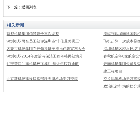
下一篇：
返回列表
相关新闻
首都机场集团领导班子再次调整
周斌到盐城南洋国际
深圳机场两名员工获评深圳市“十佳最美员工”
飞机起降一次成本是多
内蒙古机场集团召开领导班子成员任职宣布大会
深圳机场区域水环境“
深圳机场2014年度治污保洁工程考核再获满分
春秋航空等6家航空公
辽宁营口兰旗机场校飞成功 预计年底前通航
云南机场集团公司党
建工程项目
北京新机场建设指挥部赴天津机场学习交流
克拉玛依机场学习贯
政治纪律行为的处分