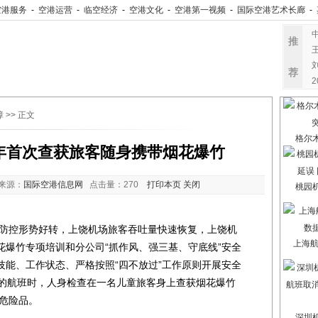
空港服务
-
空港运营
-
临空经济
-
空港文化
-
空港第一视频
-
国际空港艺术长廊
-
推
荐
障
>> 正文
格尔
年首次查获旅客随身携带烟花爆竹
来源：
国际空港信息网
点击量：
270
打印本页
关闭
桃园
控形势好转，上饶机场旅客吞吐量快速恢复，上饶机
上海航
花爆竹专项培训和分公司“抓作风、强三基、守底线”安全
技能、工作状态、严格按照“四不放过”工作原则开展安全
圳的航班时，人身检查在一名儿童旅客身上查获烟花爆竹
竹危险品。
深圳