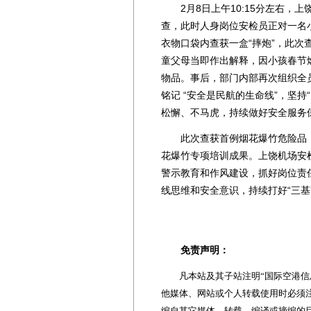
2月8日上午10:15分左右，
查，此时人身岗位安检员正对一名
衣物口袋内查获一盒“摔炮”，此
童父母当即作出解释，因小孩春节
物品。事后，部门内部再次组织全
铭记 “安全是民航的生命线”，坚
松懈、不马虎，持续做好安全服务
此次查获首例烟花爆竹危险品，
花爆竹专项培训成果。上饶机场安
警示教育和作风建设，抓好岗位责
线思维和安全意识，持续打好“三基
免责声明：
凡本站及其子站注明“国际空港信息
他媒体、网站或个人转载使用时必须注
编自其它媒体，转载、编译或摘编的