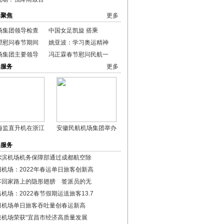
港聚焦
更多
场集团领导检查
中国女足凯旋 搭乘
望慰问春节期间
姚亚波：学习奥运精神
场集团主要领导
冯正霖春节慰问民航一
港服务
更多
海监直升机在浙江
安徽民航机场集团举办
港服务
尔滨机场机务保障部通过成都航空除
阳机场：2022年春运单日旅客创新高
客回家路上的隐形翅膀 签派员的无
机场：2022春节假期运送旅客13.7
田机场单日旅客吞吐量创春运新高
峡机场荣获“宜昌市经济高质量发展