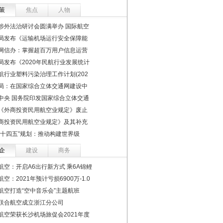
策
焦点
人物
涉外法治研讨会圆满举办 国际航空
局发布《运输机场运行安全保障能
网信办：掌握超百万用户信息运营
局发布《2020年民航行业发展统计
航行业塑料污染治理工作计划(202
局：在国家综合立体交通网建设中
中央 国务院印发国家综合立体交通
《外商投资民用航空业规定》废止
商投资民用航空业规定》及其补充
“十四五”规划：推动构建世界级
企
建设
商务
航空：开启A6出行新方式 乘6A锦鲤
空：2021年预计亏损6900万-1.0
航空打造“空中音乐会”主题航班
联合航空成立浙江分公司
航空荣获长沙机场旅促会2021年度