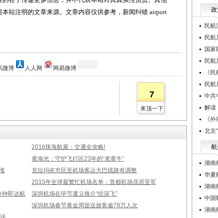
政
站注明的文章来源。文章内容仅供参考，新闻纠错 airport
民航
民航
国家
民航
讯微博
人人网
网易微博
《民
民航
7
中共
解读
来顶一下
《外
北京
2016珠海航展：交通全攻略!
航
黄海光：守护飞行区23年的“老黄牛”
湖南
涨
克拉玛依市区至机场客运大巴线路有调整
华夏航
2015年全球最繁忙机场名单：首都机场屈居亚军
湖南
分钟即达航
深圳机场在毕节遵义推介“经深飞”
中国
深圳机场春节黄金周迎送旅客逾78万人次
湖南
延误