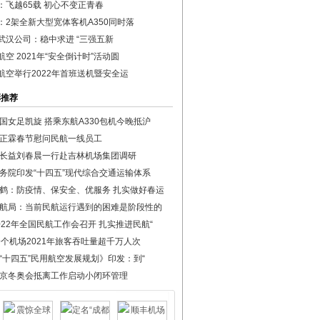
：飞越65载 初心不变正青春
：2架全新大型宽体客机A350同时落
武汉公司：稳中求进 “三强五新
航空 2021年“安全倒计时”活动圆
航空举行2022年首班送机暨安全运
彩推荐
国女足凯旋 搭乘东航A330包机今晚抵沪
正霖春节慰问民航一线员工
长益刘春晨一行赴吉林机场集团调研
务院印发“十四五”现代综合交通运输体系
鹤：防疫情、保安全、优服务 扎实做好春运
航局：当前民航运行遇到的困难是阶段性的
022年全国民航工作会召开 扎实推进民航“
9个机场2021年旅客吞吐量超千万人次
“十四五”民用航空发展规划》印发：到“
京冬奥会抵离工作启动小闭环管理