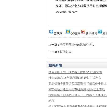
媒体、网站或个人转载使用时必须保留本
snews@126.com
分享到：
QQ空间
新浪微博
腾
上一篇：
春节坚守岗位的冰城空港人
下一篇：
返回列表
相关新闻
盘点飞机上的不速之客：鳄鱼“散步”致空难
佛山机场2015年夏秋季航班计划正式发布
深圳机场将迎暑运客流高峰 热门航票价小幅上
南宁机场开通至河池市(金城江)城际巴士专线
深圳机场：11号线开通首日，旅客下了地铁3
站楼
受大雾影响 合肥新桥机场30多个进出港航班