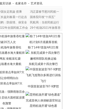
嘉宾访谈
-
名家名作
-
艺术资讯
中国女足凯旋 搭乘
冯正霖春节慰问民航一
王长益刘春晨一行赴吉
国务院印发“十四五”
刘鹤：防疫情、保安全
民航局：当前民航运行
2022年全国民航工作会
29个机场2021年旅客吞
木机场年旅客吞吐
盼了14年!首架ARJ21客
机场遭水淹大量航
东航完成第十四次黎巴
班准点率如何?大
中国首架波音787-9梦想
昆明机场开通“绿色通
机场：强降雨致百