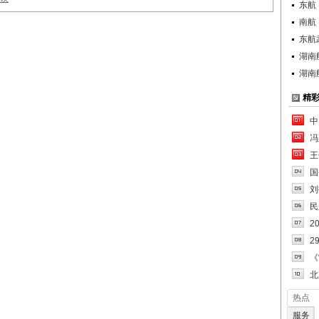
东航
南航
东航
湖南
湖南
精
中
冯
王
国
刘
民
2
2
《
北
热点
服务