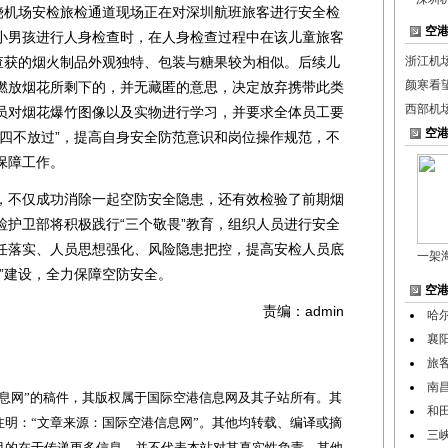
上饶机场安检旅检通道现场正在对深圳航班旅客进行安全检
空
小男孩进行人身检查时，在人身检查过程中在该儿童旅客
次查获的烟火制品外观独特、包装与糖果较为相似。后续儿
浙江机
颜寒看
燃放烟花所剩下的，并无藏匿的意思，决定放弃携带此类
西部机
员对烟花爆竹图像以及实物进行学习，并要求全体员工要
空
持“四不放过”，提高自身安全防范意识和岗位操作规范，不
保障工作。
不仅成功消除一起空防安全隐患，还有效检验了前期烟
检护卫部将积极践行“三个敬畏”教育，组织人员进行安全
任落实、人员思想强化、风险隐患把控，提高安检人员底
一架
”建设，全力保障空防安全。
空
责编：admin
哈
襄
旅
南昌
网”的稿件，其版权属于国际空港信息网及其子站所有。其
和
明：“文章来源：国际空港信息网”。其他均转载、编译或摘
三
目的在于传递更多信息，并不代表本站对其真实性负责。其他