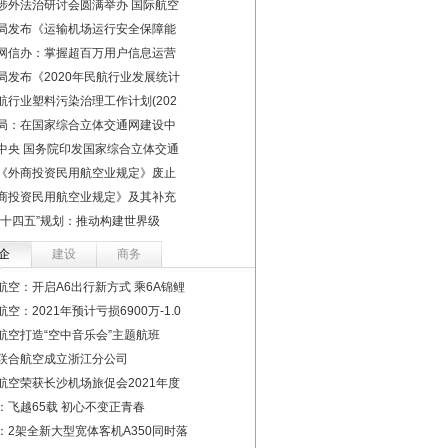
涉外法治研讨会圆满举办 国际航空
局发布《运输机场运行安全保障能
网信办：掌握超百万用户信息运营
局发布《2020年民航行业发展统计
航行业塑料污染治理工作计划(202
局：在国家综合立体交通网建设中
中央 国务院印发国家综合立体交通
《外商投资民用航空业规定》废止
商投资民用航空业规定》及其补充
“十四五”规划：推动构建世界级
企
建设
商务
航空：开启A6出行新方式 乘6A锦鲤
空：2021年预计亏损6900万-1.0
航空打造“空中音乐会”主题航班
联合航空成立浙江分公司
航空荣获长沙机场旅促会2021年度
：飞越65载 初心不变正青春
：2架全新大型宽体客机A350同时落