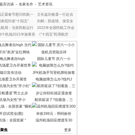
嘉宾访谈
-
名家名作
-
艺术资讯
冯正霖春节慰问民航一
王长益刘春晨一行赴吉
国务院印发“十四五”
刘鹤：防疫情、保安全
民航局：当前民航运行
2022年全国民航工作会
29个机场2021年旅客吞
《“十四五”民用航空
晚点舞者自high
国际儿童节 庆六一小
机场爱卫办开展世
电脑故障怎么办?纽约J
机场为女性“开小
航班延误了?别着急，三
机场：全国首家 “
温州机场回应摆渡车30
港聚焦
更多