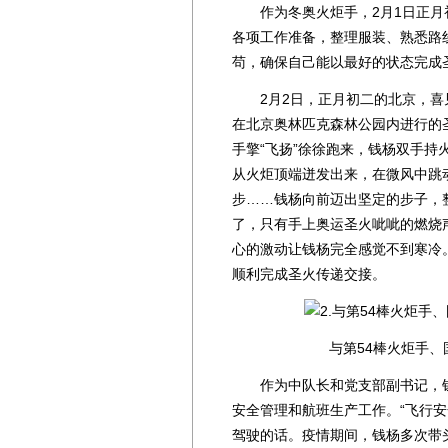
作为冬奥火炬手，2月1日正月
各项工作准备，整理服装、熟悉路
苟，确保自己能以最好的状态完成
2月2日，正月初二的北京，喜
在北京奥林匹克森林公园内进行的圣
手擎“飞扬”徐徐跑来，钱杨双手
从火炬顶端迸发出来，在微风中跳
步……钱杨向前迈出坚定的步子，
了，只有手上奥运圣火呲呲的燃烧
心的激动让钱杨完全感觉不到寒冷
顺利完成圣火传递交接。
与第54棒火炬手
作为中队长和党支部副书记，钱
安全管理和航班生产工作。“飞行安
驾驶的话。疫情期间，钱杨多次带