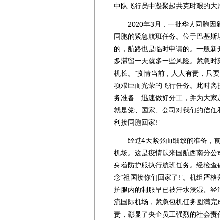
中队飞行员中凝聚起共克时艰的大
2020年3月，一批华人同胞因
同胞的紧急航班任务。位于巴基斯
的，航路也是临时申请的。一般新
多滞留一天就多一些风险。紧急时
机长。“疫情当前，人人有责，只要
项艰巨而光荣的飞行任务。此时离
务准备，迅速做好分工，并为大家
就是党、国家、公司对我们的信任
利接同胞回家!”
经过4天紧张而细致的准备，前
机场。这是疫情以来国航西南分公
身着防护服执行航班任务。经检查
念“祖国接你们回家了!”。机组严
护服内的制服早已被汗水浸湿。经
流国际机场，紧急包机任务圆满完
责，彰显了央企员工强烈的社会责