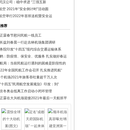
武汉公司：稳中求进 “三强五新
航空 2021年“安全倒计时”活动圆
航空举行2022年首班送机暨安全运
彩推荐
正霖春节慰问民航一线员工
长益刘春晨一行赴吉林机场集团调研
务院印发“十四五”现代综合交通运输体系
鹤：防疫情、保安全、优服务 扎实做好春运
航局：当前民航运行遇到的困难是阶段性的
022年全国民航工作会召开 扎实推进民航“
9个机场2021年旅客吞吐量超千万人次
“十四五”民用航空发展规划》印发：到“
京冬奥会抵离工作启动小闭环管理
正霖在大兴机场迎接2021年最后一天航班平