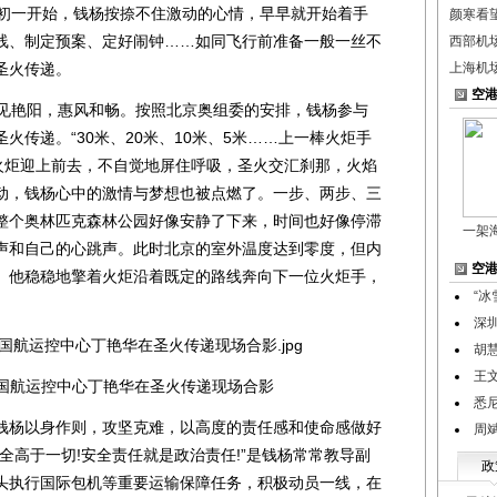
初一开始，钱杨按捺不住激动的心情，早早就开始着手
颜寒看
线、制定预案、定好闹钟……如同飞行前准备一般一丝不
西部机
圣火传递。
上海机
空
见艳阳，惠风和畅。按照北京奥组委的安排，钱杨参与
火传递。“30米、20米、10米、5米……上一棒火炬手
持火炬迎上前去，不自觉地屏住呼吸，圣火交汇刹那，火焰
动，钱杨心中的激情与梦想也被点燃了。一步、两步、三
整个奥林匹克森林公园好像安静了下来，时间也好像停滞
一架
声和自己的心跳声。此时北京的室外温度达到零度，但内
空
。他稳稳地擎着火炬沿着既定的路线奔向下一位火炬手，
“
深
胡
王
、国航运控中心丁艳华在圣火传递现场合影
悉
杨以身作则，攻坚克难，以高度的责任感和使命感做好
周
全高于一切!安全责任就是政治责任!”是钱杨常常教导副
政
头执行国际包机等重要运输保障任务，积极动员一线，在