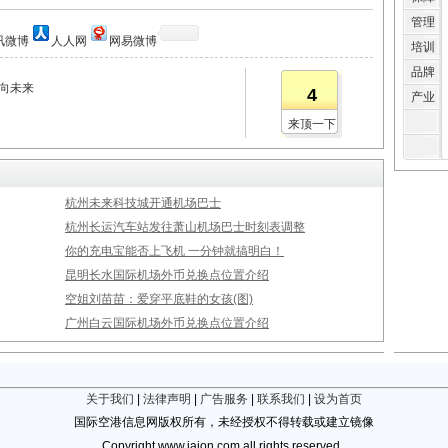
管理
讯微博
人人网
网易微博
培训
品牌
向未来
4
产业
来顶一下
杭州未来科技城开通机场巴士
杭州长运汽车站发往萧山机场巴士时刻表调整
你的充电宝能否上飞机 一分钟就搞明白！
昆明长水国际机场外币兑换点位置介绍
空姐刘苗苗：爱穿平底鞋的女孩(图)
广州白云国际机场外币兑换点位置介绍
关于我们
|
法律声明
|
广告服务
|
联系我们
|
设为首页
国际空港信息网版权所有，未经授权不得转载或建立镜像
Copyright www.iaion.com all rights reserved