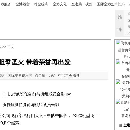
空港服务
-
空港运营
-
临空经济
-
空港文化
-
空港第一视频
-
国际空港艺术长廊
-
推
荐
务
>> 正文
飞机
担擎圣火 带着荣誉再出发
来源：
国际空港信息网
点击量：
397
打印本页
关闭
首都
天河
）执行航班任务前与机组成员合影
司飞行部飞行四大队三中队中队长， A320机型飞行
青岛
00多个起落。
空