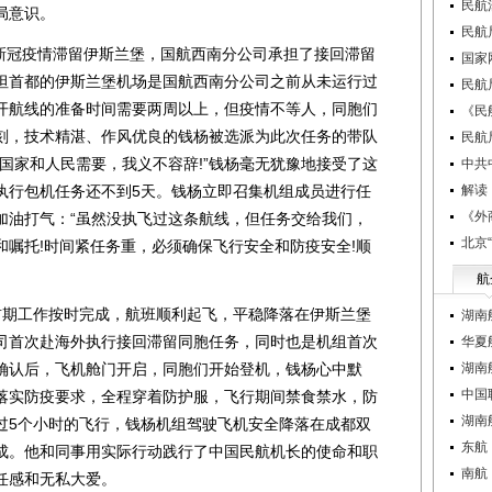
民航
局意识。
民航
新冠疫情滞留伊斯兰堡，国航西南分公司承担了接回滞留
国家
坦首都的伊斯兰堡机场是国航西南分公司之前从未运行过
民航
开航线的准备时间需要两周以上，但疫情不等人，同胞们
《民
刻，技术精湛、作风优良的钱杨被选派为此次任务的带队
民航
国家和人民需要，我义不容辞!”钱杨毫无犹豫地接受了这
中共
执行包机任务还不到5天。钱杨立即召集机组成员进行任
解读
《外
加油打气：“虽然没执飞过这条航线，但任务交给我们，
北京
和嘱托!时间紧任务重，必须确保飞行安全和防疫安全!顺
航
期工作按时完成，航班顺利起飞，平稳降落在伊斯兰堡
湖南
司首次赴海外执行接回滞留同胞任务，同时也是机组首次
华夏航
确认后，飞机舱门开启，同胞们开始登机，钱杨心中默
湖南
中国
格落实防疫要求，全程穿着防护服，飞行期间禁食禁水，防
湖南
过5个小时的飞行，钱杨机组驾驶飞机安全降落在成都双
东航
成。他和同事用实际行动践行了中国民航机长的使命和职
南航
任感和无私大爱。