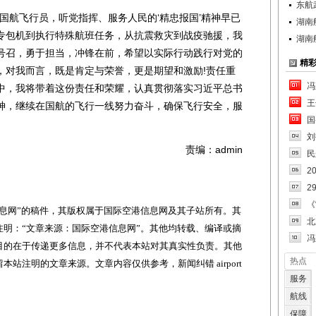
东航
航飞行员，听党指挥、服务人民的‘精忠报国’精神早已
湖南
专包机到执行特殊航班任务，从抗震救灾到战疫驰援，我
湖南
号召，勇于担当，冲锋在前，希望以实际行动践行对党的
精
，对我而言，既是肯定与荣誉，更是期望和激励!责任重
冯
中，我将带着这份责任和荣耀，认真贯彻落实习近平总书
王
神，继续在国航的飞行一线努力奋斗，确保飞行安全，服
国
刘
责编：admin
民
2
2
《
网”的稿件，其版权属于国际空港信息网及其子站所有。其
北
明：“文章来源：国际空港信息网”。其他均转载、编译或摘
冯
目的在于传递更多信息，并不代表本站对其真实性负责。其他
热点
站注明的文章来源。文章内容仅供参考，新闻纠错 airport
服务
航线
保障