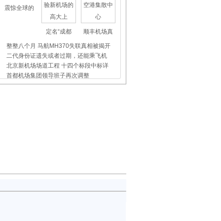
震惊全球的
定名“成都
顺丰机场真
整整八个月 马航MH370失联真相被揭开
二代身份证遗失或者过期，还能乘飞机
北京新机场场道工程 十四个标段中标详
首都机场集团领导班子再次调整
杭州未来科技城开通机场巴士
上海虹桥、浦东机场外币兑换点位置介
飞机晚点舞
国际儿童节
首都机场爱
钱杨：挑重担擎圣火 带着荣誉再出发
满都日娃：从草原到蓝天 追梦绽放奔
郭季方：冬奥公园火炬传递第118棒 传
郭春涛：在鲜为人知之处“执火守望”
海南机场：春节坚守 真情有“度”