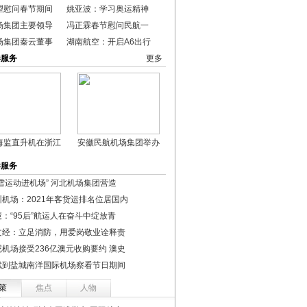
望慰问春节期间
姚亚波：学习奥运精神
场集团主要领导
冯正霖春节慰问民航一
场集团秦云董事
湖南航空：开启A6出行
港服务
更多
海监直升机在浙江
安徽民航机场集团举办
港服务
冰雪运动进机场” 河北机场集团营造
圳机场：2021年客货运排名位居国内
慧：“95后”航运人在奋斗中绽放青
文经：立足消防，用爱岗敬业诠释责
尼机场接受236亿澳元收购要约 澳史
斌到盐城南洋国际机场察看节日期间
策
焦点
人物