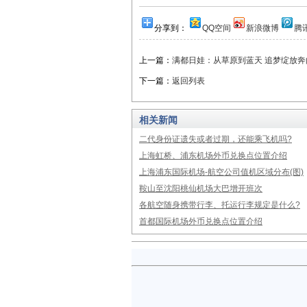
分享到：
QQ空间
新浪微博
腾
上一篇：
满都日娃：从草原到蓝天 追梦绽放奔
下一篇：
返回列表
相关新闻
二代身份证遗失或者过期，还能乘飞机吗?
上海虹桥、浦东机场外币兑换点位置介绍
上海浦东国际机场-航空公司值机区域分布(图)
鞍山至沈阳桃仙机场大巴增开班次
各航空随身携带行李、托运行李规定是什么?
首都国际机场外币兑换点位置介绍