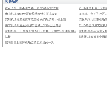
相关新闻
盘点飞机上的不速之客：鳄鱼“散步”致空难
2016珠海航展：交通
佛山机场2015年夏秋季航班计划正式发布
黄海光：守护飞行区23
深圳机场将迎暑运客流高峰 热门航票价小幅上涨
克拉玛依市区至机场
南宁机场开通至河池市(金城江)城际巴士专线
2015年全球最繁忙
深圳机场：11号线开通首日，旅客下了地铁3分钟即达航
深圳机场在毕节遵义推
站楼
深圳机场春节黄金周迎
记南昌昌北国际机场监装监卸员的一天