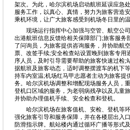
架次。为此，哈尔滨机场启动航班延误应急
服务工作，以真心、真情，努力为旅客营造
乘机环境，让广大旅客感受到机场冬日里的
现场运行指挥中心加强与空管、航空公司
出港航班信息反馈给相关保障部门;旅客服务
了问询员，为旅客提供咨询服务，并协助航
票、改签手续;安全检查站设置晚到旅客专用
序人员，及时引导需要帮助的旅客快速过检;
据航班及旅客动态，适时调整摆渡车的机下
持车内室温;机场红马甲志愿者主动为旅客提
务。哈尔滨机场调整和增配现场服务人员，
登机口区域的服务，为老弱病残孕以及儿童
并协助办理值机手续、安全检查和登机。
哈尔滨机场在旅客值机、安检、登机等环
强化旅客引导和服务保障，并在各楼层出入
防滑指示牌。航站楼内通过循环广播等形式