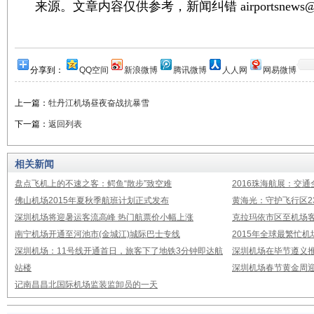
来源。文章内容仅供参考，新闻纠错 airportsnews@1
分享到：
QQ空间
新浪微博
腾讯微博
人人网
网易微博
上一篇：
牡丹江机场昼夜奋战抗暴雪
下一篇：
返回列表
相关新闻
盘点飞机上的不速之客：鳄鱼“散步”致空难
2016珠海航展：交通
佛山机场2015年夏秋季航班计划正式发布
黄海光：守护飞行区23
深圳机场将迎暑运客流高峰 热门航票价小幅上涨
克拉玛依市区至机场
南宁机场开通至河池市(金城江)城际巴士专线
2015年全球最繁忙
深圳机场：11号线开通首日，旅客下了地铁3分钟即达航
深圳机场在毕节遵义推
站楼
深圳机场春节黄金周迎
记南昌昌北国际机场监装监卸员的一天