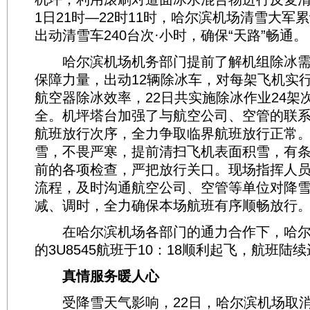
1日21时—22时11时，哈尔滨机场清雪大军
出动清雪车240台次·小时，确保“天路”畅通。
哈尔滨机场机务部门提前了解机组除冰需
保障力量，出动12辆除冰车，对每架飞机实
航空器除冰效率，22日共实施除冰作业24架
全。机坪塔台加强了与航空公司、空管的联
航班放行次序，全力争取临界航班放行正常
雪，不畏严寒，提前清扫飞机表面积雪，有
前的各项检查，严把放行关口。现场指挥人
流程，及时沟通航空公司、空管等单位对降
减、调时，全力确保本场航班有序顺畅放行
在哈尔滨机场各部门的通力合作下，哈尔
的3U8545航班于10：18顺利起飞，航班陆
真情服务暖人心
受降雪天气影响，22日，哈尔滨机场取消航