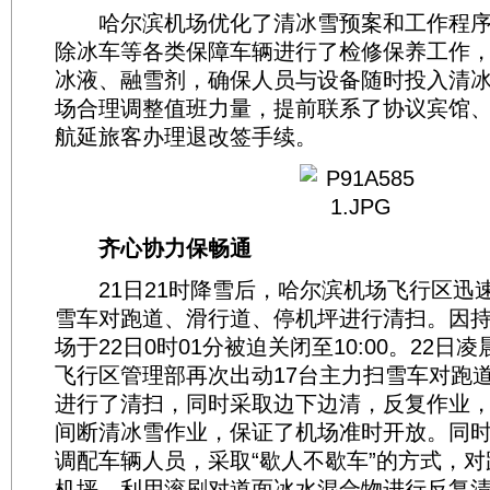
哈尔滨机场优化了清冰雪预案和工作程序
除冰车等各类保障车辆进行了检修保养工作
冰液、融雪剂，确保人员与设备随时投入清
场合理调整值班力量，提前联系了协议宾馆
航延旅客办理退改签手续。
齐心协力保畅通
21日21时降雪后，哈尔滨机场飞行区迅速
雪车对跑道、滑行道、停机坪进行清扫。因
场于22日0时01分被迫关闭至10:00。22日
飞行区管理部再次出动17台主力扫雪车对跑
进行了清扫，同时采取边下边清，反复作业
间断清冰雪作业，保证了机场准时开放。同
调配车辆人员，采取“歇人不歇车”的方式，
机坪，利用滚刷对道面冰水混合物进行反复清