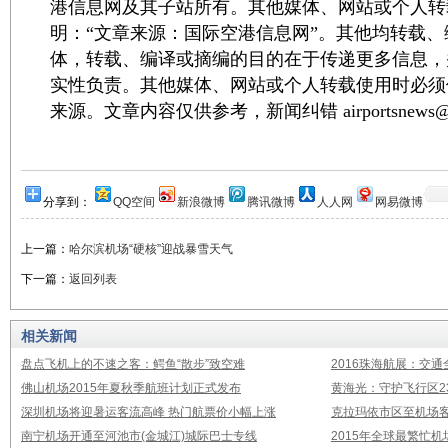
港信息网及其子站所有。其他媒体、网站或个人转
明：“文章来源：国际空港信息网”。其他均转载
体，转载、编译或摘编的目的在于传递更多信息，
实性负责。其他媒体、网站或个人转载使用时必须
来源。文章内容仅供参考，新闻纠错 airportsnews@1
分享到：
QQ空间
新浪微博
腾讯微博
人人网
网易微博
上一篇：
哈尔滨机场“硬核”迎战暴雪天气
下一篇：
返回列表
相关新闻
盘点飞机上的不速之客：鳄鱼“散步”致空难
2016珠海航展：交通
佛山机场2015年夏秋季航班计划正式发布
黄海光：守护飞行区23
深圳机场将迎暑运客流高峰 热门航票价小幅上涨
克拉玛依市区至机场
南宁机场开通至河池市(金城江)城际巴士专线
2015年全球最繁忙