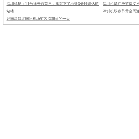
深圳机场：11号线开通首日，旅客下了地铁3分钟即达航
深圳机场在毕节遵义推
站楼
深圳机场春节黄金周迎
记南昌昌北国际机场监装监卸员的一天