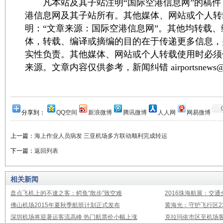
凡本站及其子站注明“国际空港信息网”的稿件
港信息网及其子站所有。其他媒体、网站或个人转
明：“文章来源：国际空港信息网”。其他均转载
体，转载、编译或摘编的目的在于传递更多信息，
实性负责。其他媒体、网站或个人转载使用时必须
来源。文章内容仅供参考，新闻纠错 airportsnews@1
分享到：
QQ空间
新浪微博
腾讯微博
人人网
网易微博
上一篇：
海上作业人员病发 三亚机场多方联动顺利完成转运
下一篇：
返回列表
相关新闻
盘点飞机上的不速之客：鳄鱼“散步”致空难
2016珠海航展：交通
佛山机场2015年夏秋季航班计划正式发布
黄海光：守护飞行区23
深圳机场将迎暑运客流高峰 热门航票价小幅上涨
克拉玛依市区至机场