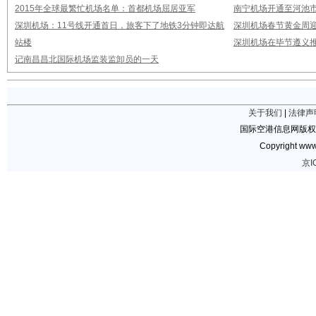
2015年全球最繁忙机场名单：首都机场屈居亚军
南宁机场开通至河池市
深圳机场：11号线开通首日，旅客下了地铁3分钟即达航
深圳机场春节黄金周迎
站楼
深圳机场在毕节遵义推
记南昌昌北国际机场监装监卸员的一天
关于我们
|
法律声
国际空港信息网版权
Copyright www.
京I