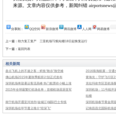
来源。文章内容仅供参考，新闻纠错 airportsnews@1
分享到：
QQ空间
新浪微博
腾讯微博
人人网
网易微博
上一篇：
助力复工复产 三亚机场T2航站楼18日起恢复运行
下一篇：
返回列表
相关新闻
盘点飞机上的不速之客：鳄鱼“散步”致空难
2016珠海航展：交通
佛山机场2015年夏秋季航班计划正式发布
黄海光：守护飞行区23
深圳机场将迎暑运客流高峰 热门航票价小幅上涨
克拉玛依市区至机场
2015年全球最繁忙机场名单：首都机场屈居亚军
深圳机场：11号线开
站楼
南宁机场开通至河池市(金城江)城际巴士专线
深圳机场春节黄金周迎
深圳机场在毕节遵义推介“经深飞”
记南昌昌北国际机场