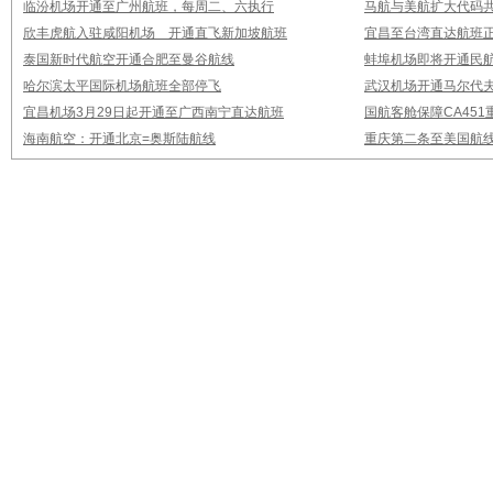
临汾机场开通至广州航班，每周二、六执行
马航与美航扩大代码
欣丰虎航入驻咸阳机场 开通直飞新加坡航班
宜昌至台湾直达航班
泰国新时代航空开通合肥至曼谷航线
蚌埠机场即将开通民
哈尔滨太平国际机场航班全部停飞
武汉机场开通马尔代
宜昌机场3月29日起开通至广西南宁直达航班
国航客舱保障CA451
海南航空：开通北京=奥斯陆航线
重庆第二条至美国航