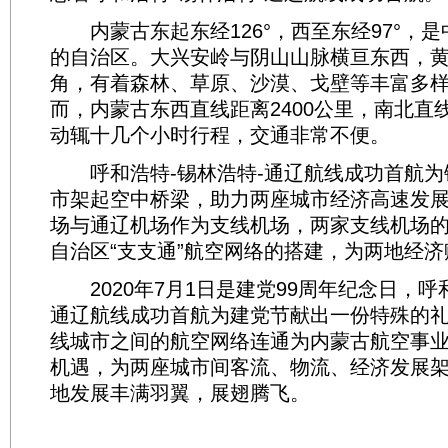
内蒙古东起东经126°，西至东经97°，
的自治区。大兴安岭与阴山山脉横亘东西，
角，有着森林、草原、沙漠、戈壁等丰富多
而，内蒙古东西直线距离2400公里，南北直线
动辄十几个小时行程，交通非常不便。
呼和浩特-锡林浩特-通辽航线成功首航为
市架起空中桥梁，助力两座城市经济高速发
场与通辽机场作为支线机场，两家支线机场
自治区“支支通”航空网络的搭建，为两地经
2020年7月1日是建党99周年纪念日，呼和
通辽航线成功首航为建党节献出一份特殊的
线城市之间的航空网络连通为内蒙古航空事
机遇，为两座城市间客流、物流、经济发展
地发展丰满羽翼，展翅腾飞。