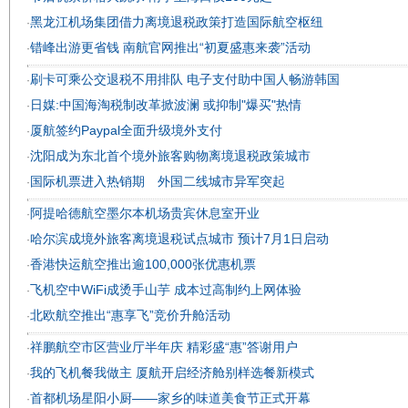
黑龙江机场集团借力离境退税政策打造国际航空枢纽
·
错峰出游更省钱 南航官网推出“初夏盛惠来袭”活动
·
刷卡可乘公交退税不用排队 电子支付助中国人畅游韩国
·
日媒:中国海淘税制改革掀波澜 或抑制"爆买"热情
·
厦航签约Paypal全面升级境外支付
·
沈阳成为东北首个境外旅客购物离境退税政策城市
·
国际机票进入热销期 外国二线城市异军突起
·
阿提哈德航空墨尔本机场贵宾休息室开业
·
哈尔滨成境外旅客离境退税试点城市 预计7月1日启动
·
香港快运航空推出逾100,000张优惠机票
·
飞机空中WiFi成烫手山芋 成本过高制约上网体验
·
北欧航空推出“惠享飞”竞价升舱活动
·
祥鹏航空市区营业厅半年庆 精彩盛“惠”答谢用户
·
我的飞机餐我做主 厦航开启经济舱别样选餐新模式
·
首都机场星阳小厨——家乡的味道美食节正式开幕
·