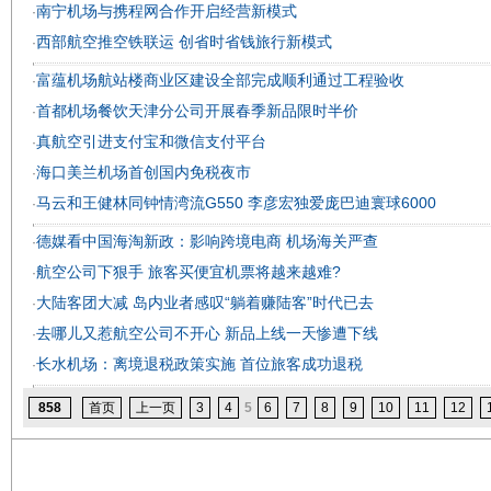
南宁机场与携程网合作开启经营新模式
·
西部航空推空铁联运 创省时省钱旅行新模式
·
富蕴机场航站楼商业区建设全部完成顺利通过工程验收
·
首都机场餐饮天津分公司开展春季新品限时半价
·
真航空引进支付宝和微信支付平台
·
海口美兰机场首创国内免税夜市
·
马云和王健林同钟情湾流G550 李彦宏独爱庞巴迪寰球6000
·
德媒看中国海淘新政：影响跨境电商 机场海关严查
·
航空公司下狠手 旅客买便宜机票将越来越难?
·
大陆客团大减 岛内业者感叹“躺着赚陆客”时代已去
·
去哪儿又惹航空公司不开心 新品上线一天惨遭下线
·
长水机场：离境退税政策实施 首位旅客成功退税
·
858
首页
上一页
3
4
5
6
7
8
9
10
11
12