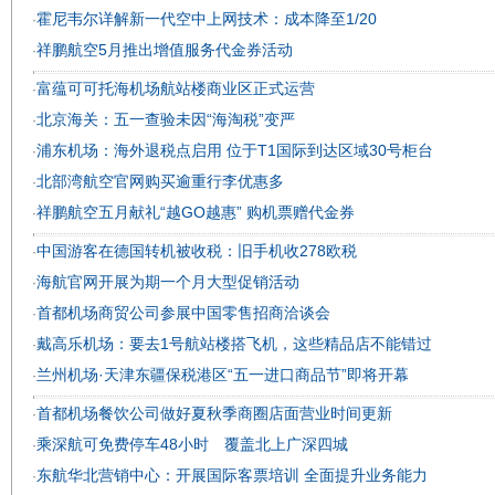
霍尼韦尔详解新一代空中上网技术：成本降至1/20
·
祥鹏航空5月推出增值服务代金券活动
·
富蕴可可托海机场航站楼商业区正式运营
·
北京海关：五一查验未因“海淘税”变严
·
浦东机场：海外退税点启用 位于T1国际到达区域30号柜台
·
北部湾航空官网购买逾重行李优惠多
·
祥鹏航空五月献礼“越GO越惠” 购机票赠代金券
·
中国游客在德国转机被收税：旧手机收278欧税
·
海航官网开展为期一个月大型促销活动
·
首都机场商贸公司参展中国零售招商洽谈会
·
戴高乐机场：要去1号航站楼搭飞机，这些精品店不能错过
·
兰州机场·天津东疆保税港区“五一进口商品节”即将开幕
·
首都机场餐饮公司做好夏秋季商圈店面营业时间更新
·
乘深航可免费停车48小时 覆盖北上广深四城
·
东航华北营销中心：开展国际客票培训 全面提升业务能力
·