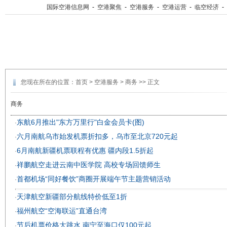
国际空港信息网
-
空港聚焦
-
空港服务
-
空港运营
-
临空经济
-
您现在所在的位置：
首页
>
空港服务
>
商务
>> 正文
商务
东航6月推出"东方万里行"白金会员卡(图)
·
六月南航乌市始发机票折扣多，乌市至北京720元起
·
6月南航新疆机票联程有优惠 疆内段1.5折起
·
祥鹏航空走进云南中医学院 高校专场回馈师生
·
首都机场“同好餐饮”商圈开展端午节主题营销活动
·
天津航空新疆部分航线特价低至1折
·
福州航空“空海联运”直通台湾
·
节后机票价格大跳水 南宁至海口仅100元起
·