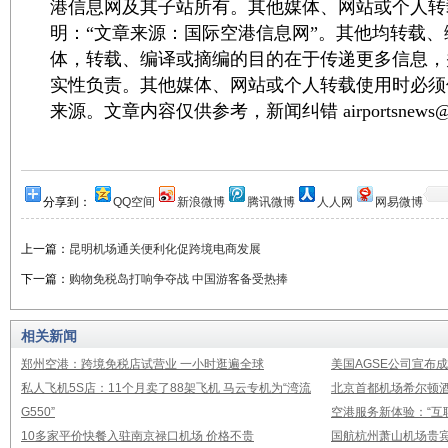
港信息网及其子站所有。其他媒体、网站或个人转
明：“文章来源：国际空港信息网”。其他均转载
体，转载、编译或摘编的目的在于传递更多信息，
实性负责。其他媒体、网站或个人转载使用时必须
来源。文章内容仅供参考，新闻纠错 airportsnews@1
分享到：
QQ空间
新浪微博
腾讯微博
人人网
网易微博
上一篇：
昆明机场通关便利化促跨境电商发展
下一篇：
购物免税岛打响争夺战 中国游客备受热捧
相关新闻
郑州空港：跨境免税店试营业 一小时逛遍全球
美国AGSE公司宣布成
私人飞机5S店：11个月卖了88架飞机 马云专机为“湾流
北京首都机场希尔顿
G550”
空港服务新体验：“互
10多家平价快餐入驻南京禄口机场 价格不贵
国航杭州萧山机场贵