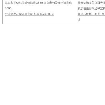
马云和王健林同钟情湾流G550 李彦宏独爱庞巴迪寰球
首都机场商贸公司天
6000
新加坡旅游局送樟宜
中国公民赴摩洛哥免签 机票低至4800元
戴高乐机场：要去1
过