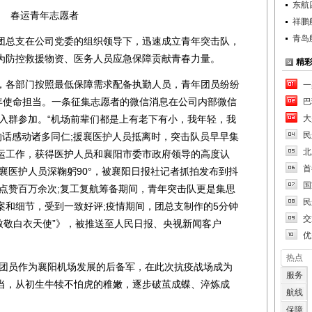
东航
春运青年志愿者
祥鹏
青岛
总支在公司党委的组织领导下，迅速成立青年突击队，
为防控救援物资、医务人员应急保障贡献青春力量。
精
各部门按照最低保障需求配备执勤人员，青年团员纷纷
一
青年使命担当。一条征集志愿者的微信消息在公司内部微信
巴
者入群参加。“机场前辈们都是上有老下有小，我年轻，我
大
民
的话感动诸多同仁;援襄医护人员抵离时，突击队员早早集
北
运工作，获得医护人员和襄阳市委市政府领导的高度认
首
襄医护人员深鞠躬90°，被襄阳日报社记者抓拍发布到抖
国
，点赞百万余次;复工复航筹备期间，青年突击队更是集思
民
案和细节，受到一致好评;疫情期间，团总支制作的5分钟
交
场致敬白衣天使”》，被推送至人民日报、央视新闻客户
优
热点
团员作为襄阳机场发展的后备军，在此次抗疫战场成为
服务
当，从初生牛犊不怕虎的稚嫩，逐步破茧成蝶、淬炼成
航线
保障