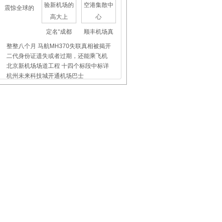
震惊全球的
定名“成都
顺丰机场真
整整八个月 马航MH370失联真相被揭开
二代身份证遗失或者过期，还能乘飞机
北京新机场场道工程 十四个标段中标详
杭州未来科技城开通机场巴士
上海虹桥、浦东机场外币兑换点位置介
昨天东航5509航班没出事，我们都应该
飞机晚点舞
国际儿童节
首都机场爱
哈尔滨机场5月3日起执行夏航季航班计
最美“飞机观景区”!白云机场T2上新候
70天，离家最久的新春
江西机场集团高效保障赴乌医疗包机荣
西宁机场正式步入5G时代