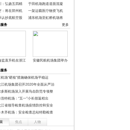
川：弘扬五四精
于田机场跑道道面混凝
空：将在郑州机
一架运载医疗物资飞机
承认抄底航空股
浦东机场至虹桥机场将
港服务
更多
海监直升机在浙江
安徽民航机场集团举办
港服务
庆机场“硬核”措施确保机场平稳运
龙江机场集团召开2020年全面从严治
尔多斯机场深入开展鸟击防范专项整
林浩特机场：“五一”小长假返程出
龙江省领导检查机场疫情防控和安全
鲁木齐机场：安全检查总站特勤检查
策
焦点
人物