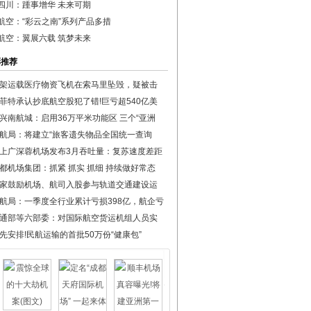
四川：踵事增华 未来可期
航空：“彩云之南”系列产品多措
航空：翼展六载 筑梦未来
彩推荐
架运载医疗物资飞机在索马里坠毁，疑被击
菲特承认抄底航空股犯了错!巨亏超540亿美
兴南航城：启用36万平米功能区 三个“亚洲
航局：将建立“旅客遗失物品全国统一查询
上广深蓉机场发布3月吞吐量：复苏速度差距
都机场集团：抓紧 抓实 抓细 持续做好常态
家鼓励机场、航司入股参与轨道交通建设运
航局：一季度全行业累计亏损398亿，航企亏
通部等六部委：对国际航空货运机组人员实
先安排!民航运输的首批50万份“健康包”