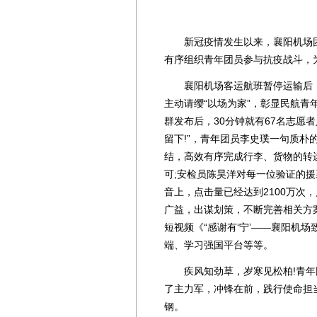
新冠疫情发生以来，襄阳机场团
有序组织青年团员参与抗疫战斗，
襄阳机场客运航班暂停运输后，
主动请缨“以场为家”，彰显民航
群发布后，30分钟就有67名志愿
留下!”，青年团员李史璞一句质朴
结，高效有序完成行李、货物的转
可;安检员陈昊洋对每一位验证的援
音上，点击量已经达到2100万次
广益，出谋划策，不断完善相关方
短视频《“感谢有‘宁’——襄阳机
端、学习强国平台等等。
疾风知劲草，岁寒见松柏!青年
了主力军，冲锋在前，践行使命担
钢。