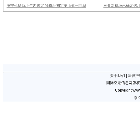
济宁机场新址年内选定 预选址初定梁山兖州曲阜
三亚新机场已确定选址
关于我们
|
法律声
国际空港信息网版权
Copyright www.
京I