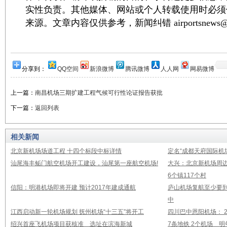
实性负责。其他媒体、网站或个人转载使用时必须
来源。文章内容仅供参考，新闻纠错 airportsnews@1
分享到：
QQ空间
新浪微博
腾讯微博
人人网
网易微博
上一篇：
南昌机场三期扩建工程气候可行性论证报告获批
下一篇：
返回列表
相关新闻
北京新机场场道工程 十四个标段中标详情
定名“成都天府国际机
汕尾海丰鲘门航空机场开工建设，汕尾第一座航空机场!
大兴：北京新机场周
6个镇117个村
信阳：明港机场即将开建 预计2017年建成通航
庐山机场复航至少要到
中
江西启动新一轮机场规划 抚州机场“十三五”将开工
四川巴中恩阳机场： 2
绍兴首座飞机场项目获核准 选址在滨海新城
7条地铁 2个机场 