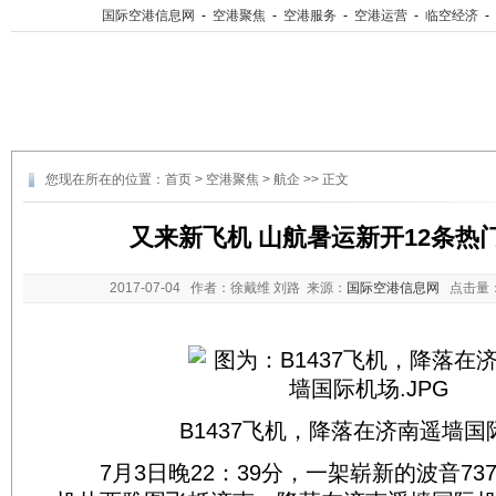
国际空港信息网
-
空港聚焦
-
空港服务
-
空港运营
-
临空经济
-
您现在所在的位置：
首页
>
空港聚焦
>
航企
>> 正文
又来新飞机 山航暑运新开12条热
2017-07-04
作者：徐戴维 刘路 来源：
国际空港信息网
点击量
B1437飞机，降落在济南遥墙国
7月3日晚22：39分，一架崭新的波音737-8