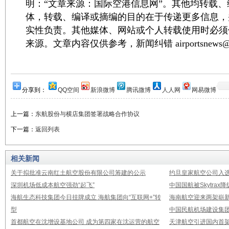
明：“文章来源：国际空港信息网”。其他均转载
体，转载、编译或摘编的目的在于传递更多信息，
实性负责。其他媒体、网站或个人转载使用时必须
来源。文章内容仅供参考，新闻纠错 airportsnews@1
分享到：
QQ空间
新浪微博
腾讯微博
人人网
网易微博
上一篇：
东航股份与横店集团签署战略合作协议
下一篇：
返回列表
相关新闻
关于拟批准云南红土航空股份有限公司筹建的公示
约旦皇家航空公司入
深圳机场低成本航空强劲“起飞”
中国国航被Skytrax
海航生态科技集团今日挂牌成立 海航集团向“互联网+”转
海南航空迎来两架崭新A3
型
中国民航机场建设集团公
首都航空在沈增设基地公司 成为第四家在沈运营的航空
天津航空引进国内首架E