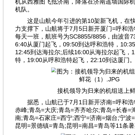
机从西雅图飞抵济南，降落在济南遥墙国际
机队。
这是山航今年引进的第10架新飞机，在快
力支撑下，山航将于7月5日新开厦门=呼和浩
每天一班，航班号为SC8855/8856，由波音7
6:40从厦门起飞，09:50到达呼和浩特，10
12:45到达海拉尔;后续16:00从海拉尔起飞，
特，19:00从呼和浩特起飞，22:10到达厦门
接机领导为归来的机组送上
据悉，山航已于7月1日新开济南=呼和浩特
赤峰;青岛=大庆;青岛=齐齐哈尔;青岛=长春=
南;青岛=石家庄=西宁;西宁=济南=烟台;宁波
昆明=景德镇=青岛;昆明=南昌=青岛等11条