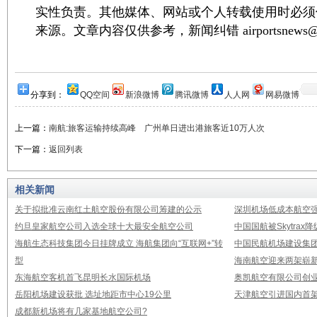
实性负责。其他媒体、网站或个人转载使用时必须
来源。文章内容仅供参考，新闻纠错 airportsnews@1
分享到：
QQ空间
新浪微博
腾讯微博
人人网
网易微博
上一篇：
南航:旅客运输持续高峰 广州单日进出港旅客近10万人次
下一篇：
返回列表
相关新闻
关于拟批准云南红土航空股份有限公司筹建的公示
深圳机场低成本航空强
约旦皇家航空公司入选全球十大最安全航空公司
中国国航被Skytrax
海航生态科技集团今日挂牌成立 海航集团向“互联网+”转
中国民航机场建设集团公
型
海南航空迎来两架崭新A3
东海航空客机首飞昆明长水国际机场
奥凯航空有限公司创业
岳阳机场建设获批 选址地距市中心19公里
天津航空引进国内首架E
成都新机场将有几家基地航空公司?