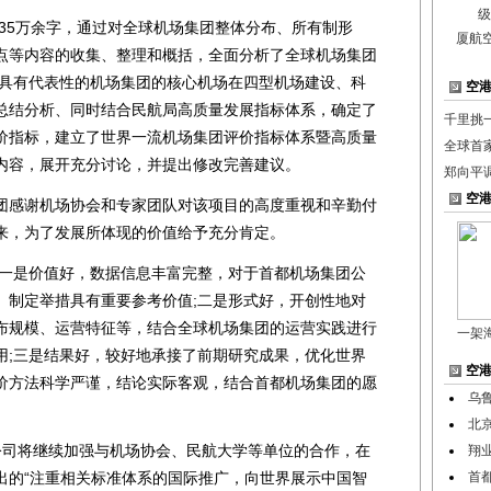
5万余字，通过对全球机场集团整体分布、所有制形
厦航
点等内容的收集、整理和概括，全面分析了全球机场集团
对具有代表性的机场集团的核心机场在四型机场建设、科
空
总结分析、同时结合民航局高质量发展指标体系，确定了
千里挑
价指标，建立了世界一流机场集团评价指标体系暨高质量
全球首
内容，展开充分讨论，并提出修改完善建议。
郑向平
空
感谢机场协会和专家团队对该项目的高度重视和辛勤付
来，为了发展所体现的价值给予充分肯定。
是价值好，数据信息丰富完整，对于首都机场集团公
、制定举措具有重要参考价值;二是形式好，开创性地对
布规模、运营特征等，结合全球机场集团的运营实践进行
一架
用;三是结果好，较好地承接了前期研究成果，优化世界
空
价方法科学严谨，结论实际客观，结合首都机场集团的愿
乌
。
北
将继续加强与机场协会、民航大学等单位的合作，在
翔
出的“注重相关标准体系的国际推广，向世界展示中国智
首