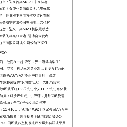
航空：迎来首架ARJ21 未来将有
首家！金鹿公务海南公务机维修基
局：拟批准中国南方航空货运有限
商务航空有限公司在海南正式挂牌
航空：迎来一架A320 机队规模达
涂装飞机亮相金边 “进博会云使者
航空有限公司成立 建设航空枢纽
彩推荐
沿：他们在一起探究“世界一流机场集团”
司、空管、机场三方圆桌对话 让更多航班运
国解除737MAX 禁令 中国暂时不跟进
华旅客需提供“双阴性”证明，民航局要求
敬!民航系统188位先进个人110个先进集体获
航局：对接产业链、供应链，提升民航货运
都机场：全“新”全意保障新航季
至11月10日，我国已从92个国家接回7万余中
都机场集团：部署秋冬季疫情防控 启动公
020中国民航四型机场建设发展大会暨成果展