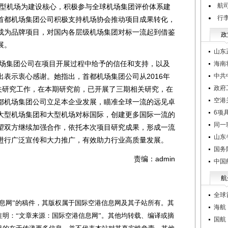
航
四型机场为建设核心，积极参与全球机场集团评价体系建
行
首都机场集团公司积极支持机场协会推动项目成果转化，
成为品牌项目，对国内各层级机场集团对标一流起到借鉴
政
展。
山东
集团公司在项目开展过程中给予的信任和支持，以及
海南
表示衷心感谢。她指出，首都机场集团公司从2016年
中共
政府
相关研究工作，在本期研究前，已开展了三期相关研究，在
空港
都机场集团公司立足本企业发展，瞄准全球一流的远见卓
6项
大型机场集团和大型机场对标国际，创建更多国际一流的
同一
望双方继续加强合作，依托本次项目研究成果，形成一流
山东
进行广泛宣传和大力推广，有效助力行业高质量发展。
国务
责编：admin
中国
航
全球
网”的稿件，其版权属于国际空港信息网及其子站所有。其
海航
明：“文章来源：国际空港信息网”。其他均转载、编译或摘
国航