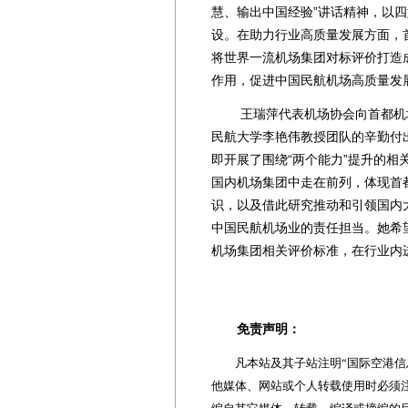
慧、输出中国经验”讲话精神，以
设。在助力行业高质量发展方面，
将世界一流机场集团对标评价打造
作用，促进中国民航机场高质量发
王瑞萍代表机场协会向首都机场
民航大学李艳伟教授团队的辛勤付出
即开展了围绕“两个能力”提升的
国内机场集团中走在前列，体现首
识，以及借此研究推动和引领国内
中国民航机场业的责任担当。她希
机场集团相关评价标准，在行业内
免责声明：
凡本站及其子站注明“国际空港信息
他媒体、网站或个人转载使用时必须注