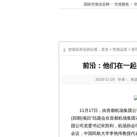
国际空港信息网
-
空港聚焦
-
您现在所在的位置：
首页
>
空港运营
>
管
前沿：他们在一起
2020-11-20
作者： 来
11月17日，由首都机场集团公
(四期)项目”结题会在首都机场集
团公司党委书记宋胜利，机场协会
会议，中国民航大学李艳伟教授代