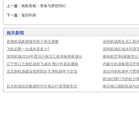
上一篇：
南航客舱：青春与梦想同行
下一篇：
返回列表
相关新闻
首都机场集团领导班子再次调整
深圳机场两名员工获评
飞机起降一次成本是多少?
深圳机场区域水环境“
深圳机场2014年度治污保洁工程考核再获满分
春秋航空等6家航空公
辽宁营口兰旗机场校飞成功 预计年底前通航
内蒙古机场集团召开
北京新机场建设指挥部赴天津机场学习交流
克拉玛依机场学习贯
政治纪律行为的处分
长水机场信息数据时代引领运行管理新常态
南京禄口国际机场与