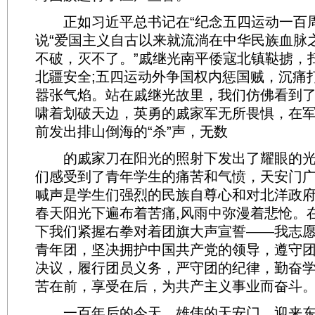
正如习近平总书记在“纪念五四运动一百周
说“爱国主义自古以来就流淌在中华民族血脉
不破，灭不了。”戚继光南平倭寇北镇鞑掳，
北疆安全;五四运动外争国权内惩国贼，沉痛
嚣张气焰。站在戚继光故里，我们仿佛看到
啸着划破天边，英勇的戚家军无所畏惧，在
前发出排山倒海的“杀”声，无数
的戚家刀在阳光的照射下发出了耀眼的光
们感受到了青年学生的痛苦和气愤，天安门
喊声是学生们强烈的民族自尊心和对北洋政
春天阳光下遍布着苦痛,风雨中弥漫着悲怆。
下我们紧握右拳对着团旗大声宣誓——我志
青年团，坚决拥护中国共产党的领导，遵守
决议，履行团员义务，严守团的纪律，勤奋
苦在前，享受在后，为共产主义事业而奋斗
一百年后的今天，雄伟的天安门，迎来东