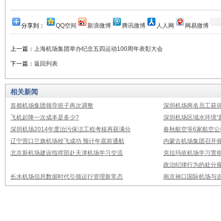
分享到：
QQ空间
新浪微博
腾讯微博
人人网
网易微博
上一篇：
上海机场集团举办纪念五四运动100周年表彰大会
下一篇：
返回列表
相关新闻
首都机场集团领导班子再次调整
深圳机场两名员工获评
飞机起降一次成本是多少?
深圳机场区域水环境“
深圳机场2014年度治污保洁工程考核再获满分
春秋航空等6家航空公
辽宁营口兰旗机场校飞成功 预计年底前通航
内蒙古机场集团召开
北京新机场建设指挥部赴天津机场学习交流
克拉玛依机场学习贯
政治纪律行为的处分
长水机场信息数据时代引领运行管理新常态
南京禄口国际机场与