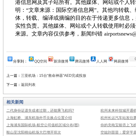
港信息网及其子站所有。其他媒体、网站或个人转
明：“文章来源：国际空港信息网”。其他均转载
体，转载、编译或摘编的目的在于传递更多信息，
实性负责。其他媒体、网站或个人转载使用时必须
来源。文章内容仅供参考，新闻纠错 airportsnews@1
分享到：
QQ空间
新浪微博
腾讯微博
人人网
网易微博
上一篇：
三亚机场：15台“救命神器”AED完成投放
下一篇：
返回列表
相关新闻
二代身份证遗失或者过期，还能乘飞机吗?
杭州未来科技城开通
上海虹桥、浦东机场外币兑换点位置介绍
杭州长运汽车站发往
上海浦东国际机场-航空公司值机区域分布(图)
你的充电宝能否上飞机
鞍山至沈阳桃仙机场大巴增开班次
空姐刘苗苗：爱穿平底