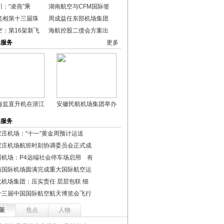
：“凌燕”乘
湖南航空与CFM国际签
亮相第十三届珠
周成益任东部机场集团
空：第16架新飞
海航控股二债会方案出
港服务
更多
海监直升机在浙江
安徽民航机场集团举办
港服务
家庄机场：“十一”黄金周预计运送
家庄机场航班时刻协调委员会正式成
圳机场：P4远端社会停车场启用 有
南国际机场圆满完成重大国际航空运
北机场集团：压实责任 层层包联 细
十三届中国国际航空航天博览会飞行
策
焦点
人物