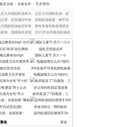
嘉宾访谈
-
名家名作
-
艺术资讯
北京大兴国际机场举办
北京大兴国际机场：奋
冯正霖：切实做好中秋
首都机场集团：树牢安
大兴国际机场临空区将
蔡奇等领导检查调研首
民航局：我国基本实现
2021年全球最佳机场排
晚点舞者自high
国际儿童节 庆六一小
机场爱卫办开展世
电脑故障怎么办?纽约J
机场为女性“开小
航班延误了?别着急，三
机场：全国首家 “
温州机场回应摆渡车30
港聚焦
更多