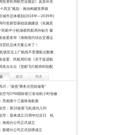
商投资民用航空业规定》及其补充
“十四五”规划：推动构建世界级
京城市总体规划(2016年—2035年)
局印发新型基础设施建设《实施意
2个民航中小机场获民航局补贴方 最
发改委发布《海南现代综合交通运
自贸区总体方案公布了！
个机场至北上广航线不受通航点数量
发改委、民航局印发《关于促进航
局首次出台《货邮飞行航班时刻配
企
建设
商务
四川：“凌燕”乘务示范组做客“
航空与CFM国际签订发动机小时包修
：亮相第十三届珠海航展
航空：第16架新飞机成功入列
航空：迎来成立15周年纪念日 机
：海南分公司正式成立
：新疆分公司正式挂牌成立