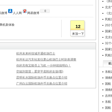
《外
北京
0
讯微博
人人网
网易微博
《北
民航
锁乘机新体验
20
12
国家
来顶一下
北京
32
国家
杭州未来科技城开通机场巴士
民航
杭州长运汽车站发往萧山机场巴士时刻表调整
航
你的充电宝能否上飞机 一分钟就搞明白！
空姐刘苗苗：爱穿平底鞋的女孩(图)
东航
昆明长水国际机场外币兑换点位置介绍
湖南
广州白云国际机场外币兑换点位置介绍
国航
湖南
吉祥
东航
国航