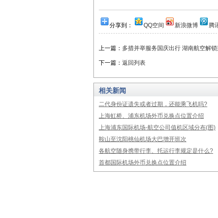
分享到：
QQ空间
新浪微博
腾
上一篇：
多措并举服务国庆出行 湖南航空解
下一篇：
返回列表
相关新闻
二代身份证遗失或者过期，还能乘飞机吗?
上海虹桥、浦东机场外币兑换点位置介绍
上海浦东国际机场-航空公司值机区域分布(图)
鞍山至沈阳桃仙机场大巴增开班次
各航空随身携带行李、托运行李规定是什么?
首都国际机场外币兑换点位置介绍