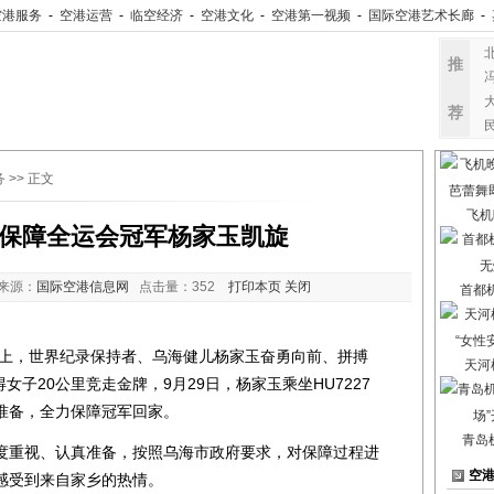
空港服务
-
空港运营
-
临空经济
-
空港文化
-
空港第一视频
-
国际空港艺术长廊
-
推
荐
务
>> 正文
飞机
保障全运会冠军杨家玉凯旋
来源：
国际空港信息网
点击量：
352
打印本页
关闭
首都
，世界纪录保持者、乌海健儿杨家玉奋勇向前、拼搏
天河
女子20公里竞走金牌，9月29日，杨家玉乘坐HU7227
准备，全力保障冠军回家。
青岛
重视、认真准备，按照乌海市政府要求，对保障过程进
空
感受到来自家乡的热情。