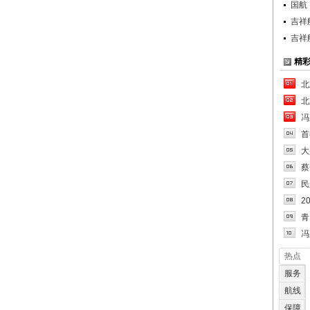
国航
吉祥
吉祥
精
北
北
冯
首
大
蔡
民
2
青
冯
热点
服务
航线
保障