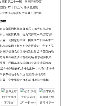
：亮相第二十一届中国国际投资贸
航空发布“十四五”可持续发展规
航空物流与华夏航空典藏开启战略
彩推荐
京大兴国际机场举办首届“925大兴机场节”
京大兴国际机场：奋力写好高水平运营“赶
正霖：切实做好中秋、国庆两节和秋冬季节
都机场集团：树牢安全发展理念 守护人民
兴国际机场临空区将铸造世界级消费目的地
奇等领导检查调研首都机场 要求确保机场
航局：我国基本实现向航空运输强国跨越
021年全球最佳机场排名出炉：卡塔尔多哈哈
岛胶东机场今起投运 这些亮点抢先看
正霖：空中防控力度不减 地面防控措施