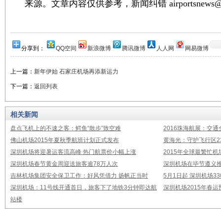
来源。文章内容仅供参考，新闻纠错 airportsnews@1
分享到：
QQ空间
新浪微博
腾讯微博
人人网
网易微博
上一篇：
新年伊始 石家庄机场再添新运力
下一篇：
返回列表
相关新闻
盘点飞机上的不速之客：鳄鱼“散步”致空难
2016珠海航展：交通
佛山机场2015年夏秋季航班计划正式发布
黄海光：守护飞行区23
深圳机场将迎暑运客流高峰 热门航票价小幅上涨
2015年全球最繁忙
深圳机场春节黄金周迎送旅客逾78万人次
深圳机场在毕节遵义推
吉林机场集团安全保卫工作：好风凭借力 扬帆正当时
5月1日起 深圳机场3
深圳机场：11号线开通首日，旅客下了地铁3分钟即达航
深圳机场2015年春运
站楼