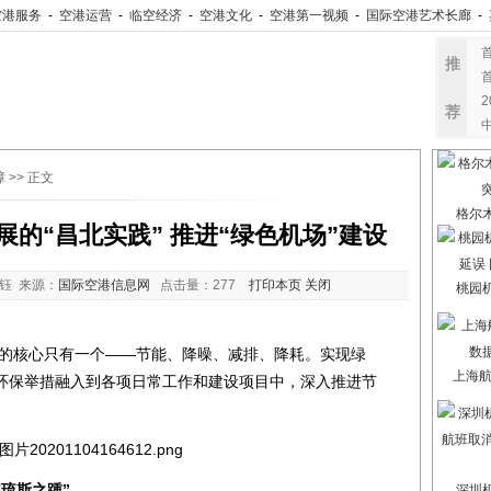
空港服务
-
空港运营
-
临空经济
-
空港文化
-
空港第一视频
-
国际空港艺术长廊
-
推
荐
障
>> 正文
格尔
的“昌北实践” 推进“绿色机场”建设
钰 来源：
国际空港信息网
点击量：
277
打印本页
关闭
桃园
核心只有一个——节能、降噪、减排、降耗。实现绿
上海航
环保举措融入到各项日常工作和建设项目中，深入推进节
琉斯之踵”
深圳