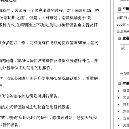
空
就的，必须有一个循序渐进的过程。对于南昌机场，桥
阿喀琉斯之踵”。但是，面对难题，南昌机场勇于“亮
民航局
用多种方式,在精细准上下功夫,为助力桥载设备全面普及打
200亿
金鹿商
空
协议签订工作，完成所有在飞航司协议签署59家，签约
的问题，将APU替代设施操作及维保业务进行外包，并
动外包单位主动使用的积极性。
一架
行《航班保障期间开启使用APU情况确认单》，着重解
空
班。
镶
代设备较多的航司及时进行函告。
黑
首
的方式督促航司主动配合使用替代设备。
东
式，明确“应用尽用”的条件，除快速过站、恶劣天气和
宜
U替代设备。
河