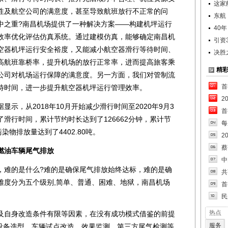
这家
性及航空公司的满意度，甚至导致航班放行不正常的问
东航
中之重?南昌机场提供了一种解决方案——构建机坪运行
40
效率优化评估仿真系统。通过建模仿真，能够确定南昌机
引资
空器机坪运行安全裕度，又能减小航空器滑行等待时间、
决胜
高航班靠桥率，提升机场的放行正常率，进而提高旅客乘
精
公司对机场运行保障的满意度。另一方面，我们对管制流
首
待时间，进一步提升航空器机坪运行管理效率。
2
，从2018年10月开始减少滑行时间至2020年9月3
首
少了滑行时间，累计节约时长达到了126662分钟，累计节
每
污染物排放量达到了4402.80吨。
2
蔡
燃油车辆尾气排放
中
难的是什么?难的是确保尾气排放始终达标，难的是确
共
难度分为五个级别,简单、普通、困难、地狱，南昌机场
首
民
热点
自身改造条件有限等因素，在没有成功模式借鉴的前提
服务
从设备选型、车辆试点改造、效果监测、第三方尾气检测等