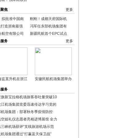
港聚焦
更多
：拟批准中国南
刚刚！成都天府国际机
元打造浙南最强
冯军任东部机场集团有
务航空有限公司
新疆民航首个EPC试点
港服务
更多
海监直升机在浙江
安徽民航机场集团举办
港服务
黄旗新宝拉格机场旅客吞吐量突破10
龙江机场集团党委迅速传达学习党的
都机场集团：部署秋冬季疫情防控
航空姐礼仪志愿者亮相进博展馆 全力
昌三峡机场获评“支线旅游机场示范
北机场集团通过“打赢蓝天保卫战”