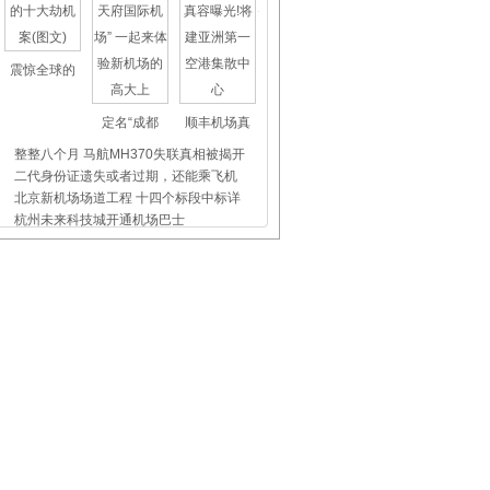
震惊全球的
定名“成都
顺丰机场真
整整八个月 马航MH370失联真相被揭开
二代身份证遗失或者过期，还能乘飞机
北京新机场场道工程 十四个标段中标详
杭州未来科技城开通机场巴士
上海虹桥、浦东机场外币兑换点位置介
昨天东航5509航班没出事，我们都应该
飞机晚点舞
国际儿童节
首都机场爱
张家口机场：首见负责 帮助老人顺利返
海航宝贝：追寻
万米高空的12岁生日祝福 东航四川分