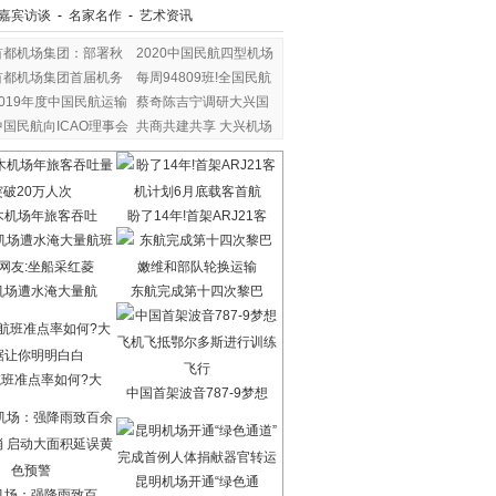
嘉宾访谈
-
名家名作
-
艺术资讯
首都机场集团：部署秋
2020中国民航四型机场
首都机场集团首届机务
每周94809班!全国民航
2019年度中国民航运输
蔡奇陈吉宁调研大兴国
中国民航向ICAO理事会
共商共建共享 大兴机场
木机场年旅客吞吐
盼了14年!首架ARJ21客
机场遭水淹大量航
东航完成第十四次黎巴
班准点率如何?大
中国首架波音787-9梦想
昆明机场开通“绿色通
机场：强降雨致百