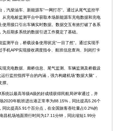
汽柴油车、新能源车“一网打尽”。通过从尾气监控平
、从充电桩监测平台中获取本场新能源车充电数据和充电
上使用接口引出车辆实时数据。数据交互有效打破了各系
，为后期多系统的数据引进工作奠定了基础。
监测平台，桥载设备使用状况“一目了然”。通过实现手
过手机APP实现接收调度指令、航班信息查询、到岗打卡
，实现充电数据、廊桥信息、尾气监测、车辆监测及桥载设
化运行监控指挥平台的内涵，强力构建机场“数据大脑”，
支撑。
DM系统以最高等级A级的好成绩获得民航局评审通过，并
2020年航班进出港正常率为88.15%，同比提高5.26个
 ，同比提高5.91个百分点，在全国旅客吞吐量占0.2%的
南昌机场地面滑行时间为17.11分钟，同比缩短1.99分