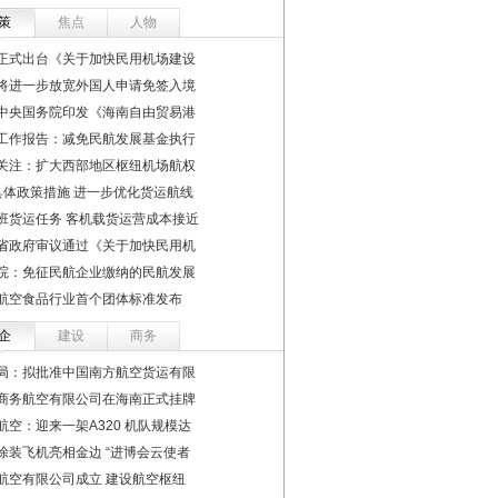
策
焦点
人物
正式出台《关于加快民用机场建设
将进一步放宽外国人申请免签入境
中央国务院印发《海南自由贸易港
工作报告：减免民航发展基金执行
关注：扩大西部地区枢纽机场航权
具体政策措施 进一步优化货运航线
班货运任务 客机载货运营成本接近
省政府审议通过《关于加快民用机
院：免征民航企业缴纳的民航发展
航空食品行业首个团体标准发布
企
建设
商务
局：拟批准中国南方航空货运有限
商务航空有限公司在海南正式挂牌
航空：迎来一架A320 机队规模达
涂装飞机亮相金边 “进博会云使者
航空有限公司成立 建设航空枢纽