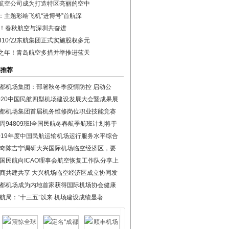
航空公司成为打造特区亮丽的空中
：主题彩绘飞机“进博号”首航深
年！春秋航空与深圳共奋进
310亿!东航集团正式实施股权多元
之年！青岛航空多措并举推进蓝天
彩推荐
都机场集团：部署秋冬季疫情防控 启动公
020中国民航四型机场建设发展大会暨成果展
都机场集团首届机务维修岗位职业技能竞赛
周94809班!全国民航冬春航季航班计划将于
019年度中国民航运输机场运行服务水平综合
奇陈吉宁调研大兴国际机场临空经济区，要
国民航向ICAO理事会航空恢复工作队分享上
商共建共享 大兴机场临空经济区成立协同发
都机场成为内地首家获得国际机场协会健康
航局：“十三五”以来 机场建设成绩显著