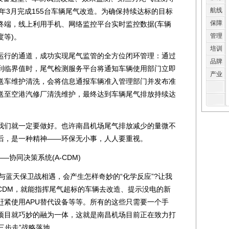
航线
0年3月完成155台车辆尾气改造。为确保持续达标的目标
保障
终端，线上利用手机、网络监控平台实时监控数据(车辆
管理
度等)。
培训
行的通道，成功实现尾气监管的全方位闭环管理：通过
品牌
到临界值时，尾气检测服务平台将通知车辆使用部门立即
产业
送车维护清洗，会将信息通报车辆准入管理部门并发布准
送至空港汽修厂清洗维护，最终达到车辆尾气排放持续达
们就一定要做好。也许南昌机场尾气排放减少的量微不
后，是一种精神——环保无小事，人人要重视。
协同决策系统(A-CDM)
蓝天保卫战相遇，会产生怎样奇妙的“化学反应”?让我
CDM，就能指挥尾气超标的车辆去改造、提示没电的新
赶紧使用APU替代设备等等。所有的这些只需要一个手
项目就巧妙的融为一体，这就是南昌机场目前正在致力打
三步走”战略落地。