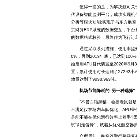
值得一提的是，为解决航司关于桥
代设备智能监测平台，成功实现机
分析等模块功能;实现了与东方航
京财务ERP系统的数据交互，平台自
的数据格式校验，最终作为飞行订
通过采取系列措施，使用率提升效果
0%，再到2019年底，已达到10
始启用APU替代装置至2020年9月
置，累计使用时长达到了27292小
放量达到了9998.969吨。
机场节能降耗的“另一种选择”
“不管白猫黑猫，会捉老鼠就是好
不满足仅在场内车队优化、APU
是能不能在优化滑行效率上着手?
试“剑走偏锋”，试着从优化航空器
众所周知，航空器滑行路径复杂