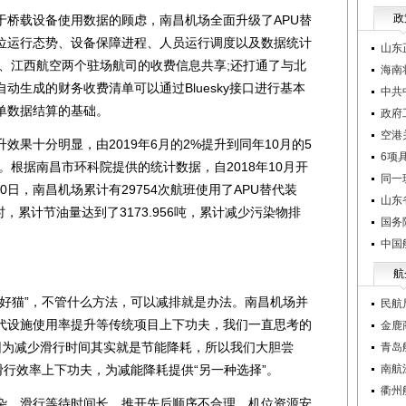
政
载设备使用数据的顾虑，南昌机场全面升级了APU替
位运行态势、设备保障进程、人员运行调度以及数据统计
山东
空、江西航空两个驻场航司的收费信息共享;还打通了与北
海南
动生成的财务收费清单可以通过Bluesky接口进行基本
中共
单数据结算的基础。
政府
空港
十分明显，由2019年6月的2%提升到同年10月的5
6项
0%。根据南昌市环科院提供的统计数据，自2018年10月开
同一
30日，南昌机场累计有29754次航班使用了APU替代装
山东
时，累计节油量达到了3173.956吨，累计减少污染物排
国务
中国
航
猫”，不管什么方法，可以减排就是办法。南昌机场并
民航
替代设施使用率提升等传统项目上下功夫，我们一直思考的
金鹿
因为减少滑行时间其实就是节能降耗，所以我们大胆尝
青岛
滑行效率上下功夫，为减能降耗提供“另一种选择”。
南航
衢州
、滑行等待时间长、推开先后顺序不合理、机位资源安