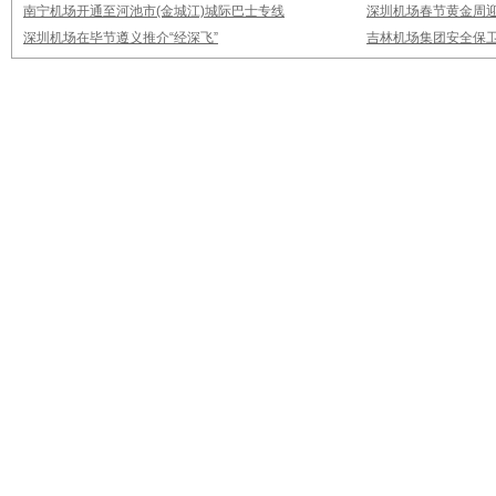
南宁机场开通至河池市(金城江)城际巴士专线
深圳机场春节黄金周迎
深圳机场在毕节遵义推介“经深飞”
吉林机场集团安全保卫