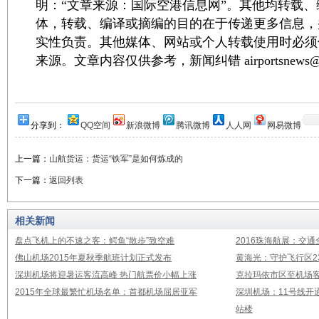
明：“文章来源：国际空港信息网”。其他均转载
体，转载、编译或摘编的目的在于传递更多信息，
实性负责。其他媒体、网站或个人转载使用时必须
来源。文章内容仅供参考，新闻纠错 airportsnews@1
分享到：
QQ空间
新浪微博
腾讯微博
人人网
网易微博
上一篇：
山航货运：货运“铁军”是如何炼成的
下一篇：
返回列表
相关新闻
盘点飞机上的不速之客：鳄鱼“散步”致空难
2016珠海航展：交通
佛山机场2015年夏秋季航班计划正式发布
黄海光：守护飞行区23
深圳机场将迎暑运客流高峰 热门航票价小幅上涨
克拉玛依市区至机场
2015年全球最繁忙机场名单：首都机场屈居亚军
深圳机场：11号线开
站楼