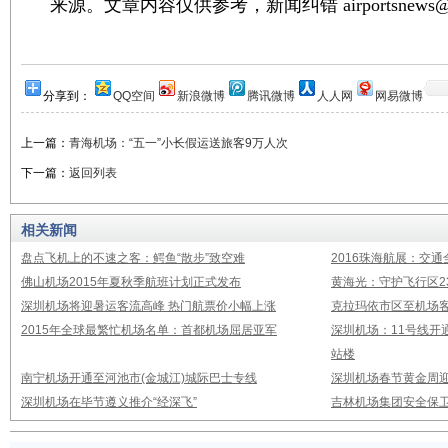
来源。文章内容仅供参考，新闻纠错 airportsnews@1
分享到：
QQ空间
新浪微博
腾讯微博
人人网
网易微博
上一篇：
青海机场：“五一”小长假运送旅客9万人次
下一篇：
返回列表
相关新闻
盘点飞机上的不速之客：鳄鱼“散步”致空难
2016珠海航展：交通
佛山机场2015年夏秋季航班计划正式发布
黄海光：守护飞行区23
深圳机场将迎暑运客流高峰 热门航票价小幅上涨
克拉玛依市区至机场
2015年全球最繁忙机场名单：首都机场屈居亚军
深圳机场：11号线开
站楼
南宁机场开通至河池市(金城江)城际巴士专线
深圳机场春节黄金周迎
深圳机场在毕节遵义推介“经深飞”
吉林机场集团安全保卫