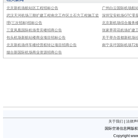
北京新机场航站区工程招标公告
广州白云国际机场航
武汉天河机场三期扩建工程南北工作区土石方工程施工监
深圳宝安机场GTC零
理(三次招标)招标公告
北京新机场综合服务
三亚凤凰国际机场贵宾楼招商公告
张家界荷花机场扩建
包头机场新航站楼商业项目招标公告
关于举办首都新机场
北京新机场停车楼经营权转让项目招商公告
南宁吴圩国际机场T2
烟台新国际机场商业资源招商公告
关于我们
|
法律声
国际空港信息网版权
Copyright www.