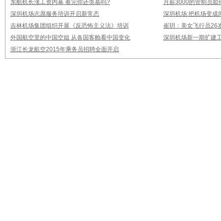
东航机长涨工资内幕 看完你还羡慕吗?
月薪3000的管制员如
深圳机场志愿服务培训开启新常态
深圳机场:把机场变成
吉林机场集团组织开展《反恐怖主义法》培训
崔玥：美女飞行员26
外国航空里的中国空姐 从各国客舱看中国变化
深圳机场新一期扩建
浙江长龙航空2015年乘务员招聘全面开启