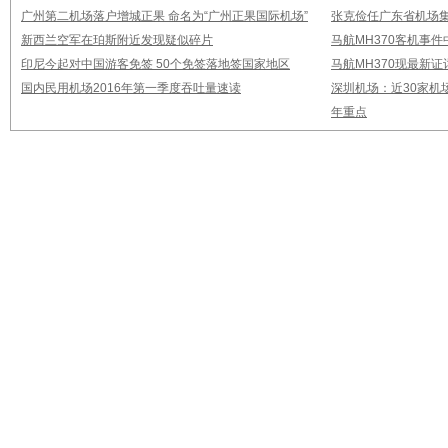
广州第二机场落户增城正果 命名为“广州正果国际机场”
张克俭任广东省机场
新西兰空军在珀斯附近发现疑似碎片
马航MH370客机事
印尼今起对中国游客免签 50个免签落地签国家地区
马航MH370现最新证
国内民用机场2016年第一季度吞吐量速读
深圳机场：近30家机
年重点