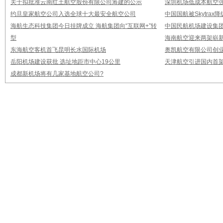
关于拟批准云南红土航空股份有限公司筹建的公示
深圳机场低成本航空强
约旦皇家航空公司入选全球十大最安全航空公司
中国国航被Skytrax
海航生态科技集团今日挂牌成立 海航集团向“互联网+”转
中国民航机场建设集团公
型
海南航空迎来两架崭新A3
东海航空客机首飞昆明长水国际机场
奥凯航空有限公司创业
岳阳机场建设获批 选址地距市中心19公里
天津航空引进国内首架E
成都新机场将有几家基地航空公司?