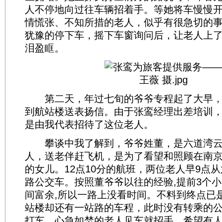
人不停地向过往车辆招着手。等她将车慢慢
情慌张、不知所措的老人，似乎有很急切的
犹豫的停下车，摇下车窗询问后，让老人上
泪盈眶。
第二天，年过七旬的爷爷专程起了大早，
到航站楼送表扬信。由于张鸾经理出差培训
是由我代表招待了这位老人。
攀谈中我了解到，爷爷姓董，是六道湾云
人，送老伴赶飞机，是为了看望和照顾在南京
的女儿。12点10分的航班，两位老人早9点从
路公交车。按照董爷爷以往的经验,提前3个
间富余,所以一路上没看时间。不料到终点已是1
站楼却还有一站路的车程，此时没有转乘的
打车。心急如焚的老人见车就招手，希望有