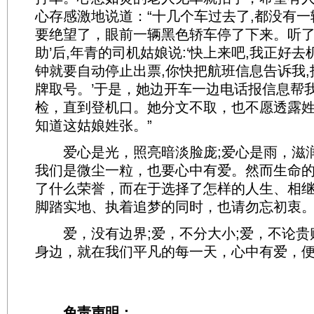
心存感激地说道：“十几个车过去了,都没有
要绝望了，眼前一辆黑色轿车停了下来。听了
助’后,年青的司机姑娘说:‘快上来吧,我正好
钟就要自动停止出票,你快把航班信息告诉我
牌取号。’于是，她边开车一边电话报信息帮
检，直到登机口。她分文不取，也不愿透露
知道这姑娘姓张。”
爱心是光，照亮暗淡脸庞;爱心是雨，滋
我们是微尘一粒，也要心中有爱。然而生命
了什么荣誉，而在于选择了怎样的人生、相
脚踏实地、执着追梦的同时，也请勿忘初衷
爱，没有边界;爱，不分大小;爱，不论贵
身边，就在我们平凡的每一天，心中有爱，便
免责声明：