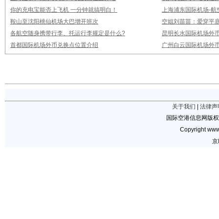
你的充电宝能否上飞机 一分钟就搞明白！
上海浦东国际机场-航
鞍山至沈阳桃仙机场大巴增开班次
空姐刘苗苗：爱穿平底
各航空随身携带行李、托运行李规定是什么?
昆明长水国际机场外
首都国际机场外币兑换点位置介绍
广州白云国际机场外
关于我们
|
法律声
国际空港信息网版权
Copyright www.
京