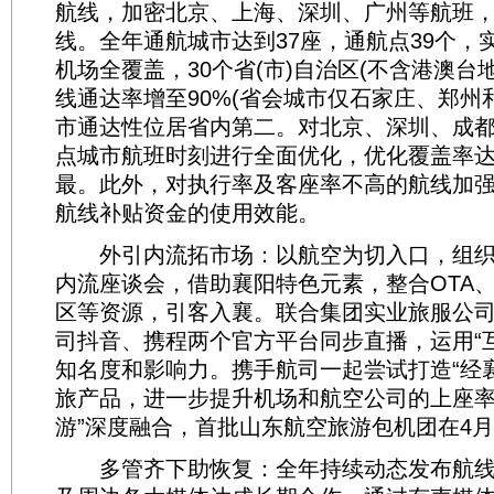
航线，加密北京、上海、深圳、广州等航班
线。全年通航城市达到37座，通航点39个，
机场全覆盖，30个省(市)自治区(不含港澳台
线通达率增至90%(省会城市仅石家庄、郑州
市通达性位居省内第二。对北京、深圳、成都
点城市航班时刻进行全面优化，优化覆盖率达
最。此外，对执行率及客座率不高的航线加
航线补贴资金的使用效能。
外引内流拓市场：以航空为切入口，组织
内流座谈会，借助襄阳特色元素，整合OTA
区等资源，引客入襄。联合集团实业旅服公司
司抖音、携程两个官方平台同步直播，运用“互
知名度和影响力。携手航司一起尝试打造“经
旅产品，进一步提升机场和航空公司的上座率
游”深度融合，首批山东航空旅游包机团在4
多管齐下助恢复：全年持续动态发布航线