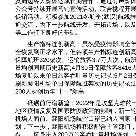
及周边各大媒体达成长期合作，通过有声媒
公众号持续开展营销宣传活动。联合携程开展“
促销活动。积极参加2021冬航季(武汉)航线
通交流，为下一步航线开发、开拓市场，以
等工作打下良好的基础。
生产指标连创新高：虽然受疫情影响全年
全恢复到正常水平，但各项生产指标连创新高
保障航班320架次、运输旅客3.7万人次，航
量均创同期历史新高;4月30日保障旅客841
场复航以来单日旅客吞吐量历史记录;5月2日
刷新襄阳机场单日保障航班架次的历史记录;1
200人次创历年“十一”新高。
砥砺前行谱新篇：2022年是攻坚克难的
地区疫情反复及国家防疫政策的影响，新一
机场人面前。襄阳机场航空口岸已纳入国家“
划，下一步，襄阳机场将积极配合主管部门
跃——挺身进入200万旅客吞吐量机场阵列