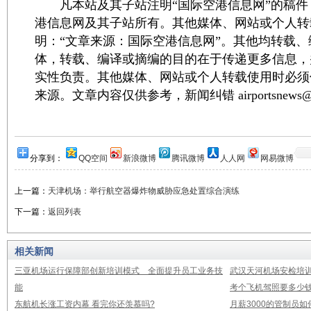
凡本站及其子站注明“国际空港信息网”的稿件
港信息网及其子站所有。其他媒体、网站或个人转
明：“文章来源：国际空港信息网”。其他均转载
体，转载、编译或摘编的目的在于传递更多信息，
实性负责。其他媒体、网站或个人转载使用时必须
来源。文章内容仅供参考，新闻纠错 airportsnews@1
分享到：
QQ空间
新浪微博
腾讯微博
人人网
网易微博
上一篇：
天津机场：举行航空器爆炸物威胁应急处置综合演练
下一篇：
返回列表
相关新闻
三亚机场运行保障部创新培训模式 全面提升员工业务技
武汉天河机场安检培
能
考个飞机驾照要多少钱
东航机长涨工资内幕 看完你还羡慕吗?
月薪3000的管制员如