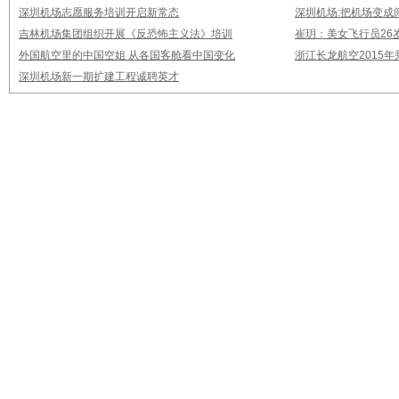
深圳机场志愿服务培训开启新常态
深圳机场:把机场变成
吉林机场集团组织开展《反恐怖主义法》培训
崔玥：美女飞行员26
外国航空里的中国空姐 从各国客舱看中国变化
浙江长龙航空2015
深圳机场新一期扩建工程诚聘英才